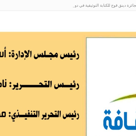
زة دينق قوج للكتابة التوثيقية في دورتها الأولى