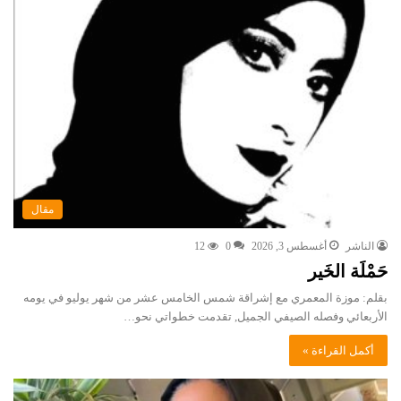
مقال
الناشر
أغسطس 3, 2026
0
12
حَمْلَة الخَير
بقلم: موزة المعمري مع إشراقة شمس الخامس عشر من شهر يوليو في يومه
الأربعائي وفصله الصيفي الجميل, تقدمت خطواتي نحو…
أكمل القراءة »