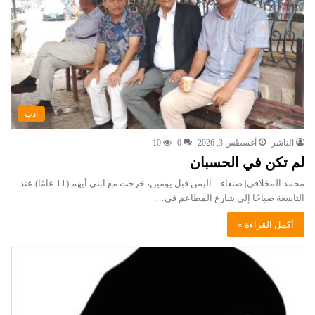
أدب
الناشر
أغسطس 3, 2026
0
10
لم تكن في الحسبان
محمد المخلافي| صنعاء – اليمن قبل يومين، خرجت مع ابني أيهم (11 عامًا) عند
التاسعة صباحًا إلى شارع المطاعم في…
أكمل القراءة »