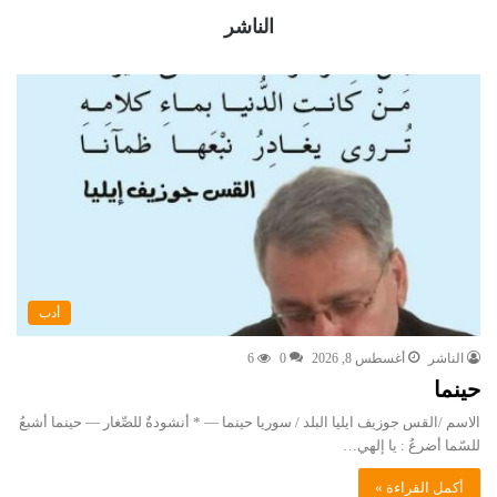
الناشر
أدب
الناشر
أغسطس 8, 2026
0
6
حينما
الاسم /القس جوزيف ايليا البلد / سوريا حينما — * أنشودةٌ للصِّغار — حينما أشبعُ
للسّما أضرعُ : يا إلهي…
أكمل القراءة »