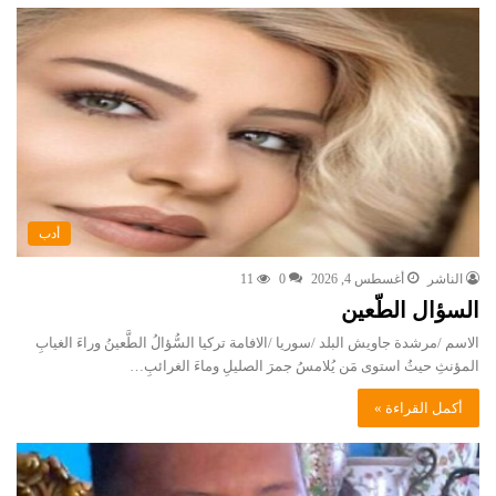
أدب
الناشر
أغسطس 4, 2026
0
11
السؤال الطّعين
الاسم /مرشدة جاويش البلد /سوريا /الافامة تركيا السُّؤالُ الطَّعينُ وراءَ الغيابِ
المؤنثِ حيثُ استوى مَن يُلامسُ جمرَ الصليلِ وماءَ الغرائبِ…
أكمل القراءة »