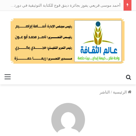
أحمد موسى قريعي يفوز بجائزة دينق قوج للكتابة التوثيقية في دورتها الأولى
بحث
الق
عن
الرئيسية
/
الناشر