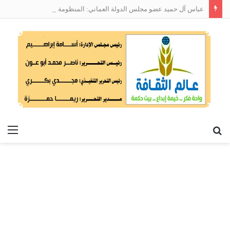
عباس آل حميد عضو مجلس الدولة العماني: المنظومة الوطنية لربط التوظيف بالمهارات تعالج البطالة من جذورها
بحث
الق
عن