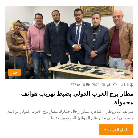
أخبار
الناشر
يناير 20, 2023
0
372
مطار برج العرب الدولي يضبط تهريب هواتف
محمولة
شريف الديروطي | القاهرة تمكن رجال جمارك مطار برج العرب الدولي برئاسة
مصطفي العربي مدير عام الموانئ الجويه من ضبط…
أكمل القراءة »