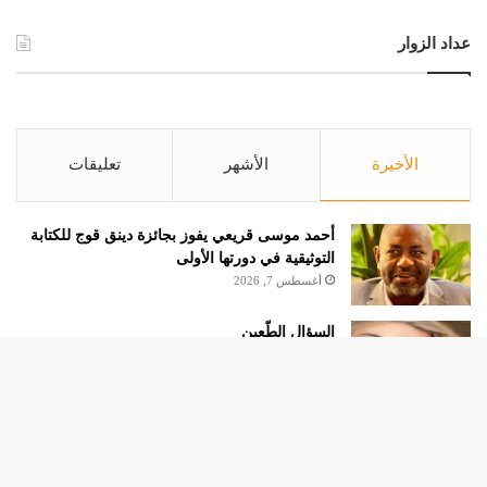
عداد الزوار
الأخيرة
الأشهر
تعليقات
أحمد موسى قريعي يفوز بجائزة دينق قوج للكتابة
التوثيقية في دورتها الأولى
أغسطس 7, 2026
السؤال الطّعين
أغسطس 4, 2026
عباس آل حميد عضو مجلس الدولة العماني:
زر
المنظومة الوطنية لربط التوظيف بالمهارات تعالج
البطالة من جذورها
الذه
أغسطس 4, 2026