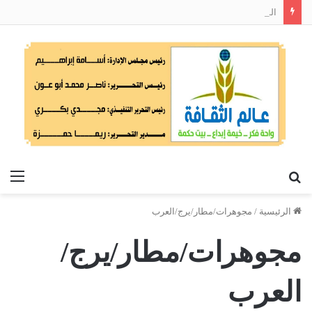
السؤال الطّعين
بحث
الق
عن
الرئيسية
/
مجوهرات/مطار/يرج/العرب
مجوهرات/مطار/يرج/
العرب