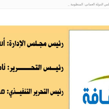
الدولة العماني: المنظومة الوطنية لربط التوظيف بالمهارات تعالج البطالة من جذو