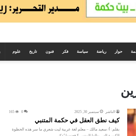
مة
حوار
رياضة
سياسة
فكر
فنون
تاريخ
علوم
ين
الناشر
سبتمبر 30, 2025
0
165
كيف نطق العقل في حكمة المتنبي
بقلم: أ/ سعيد مالك – معلم لغة عربية ليت شعري ما سر هذه الحظوة
الكبيرة التي ينالها المتنبي؟ فعندما يُذكر…