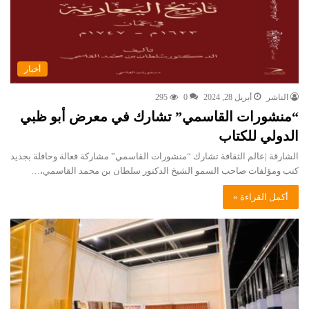
أخبار
الناشر
أبريل 28, 2024
0
295
“منشورات القاسمي” تشارك في معرض أبو ظبي
الدولي للكتاب
الشارقة |عالم الثقافة تشارك “منشورات القاسمي” مشاركة فعالة وحافلة بجديد
كتب ومؤلفات صاحب السمو الشيخ الدكتور سلطان بن محمد القاسمي،…
أكمل القراءة »