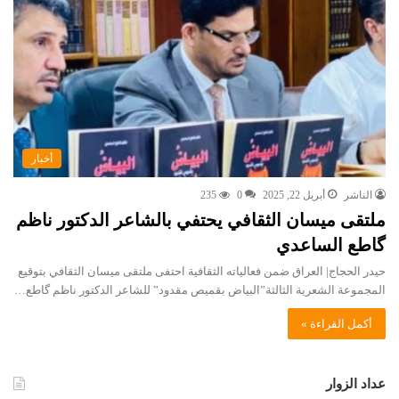
أخبار
الناشر
أبريل 22, 2025
0
235
ملتقى ميسان الثقافي يحتفي بالشاعر الدكتور ناظم
گاطع الساعدي
حيدر الحجاج| العراق ضمن فعالياته الثقافية احتفى ملتقى ميسان الثقافي بتوقيع
المجموعة الشعرية الثالثة”البياض بقميص مقدود” للشاعر الدكتور ناظم گاطع…
أكمل القراءة »
عداد الزوار