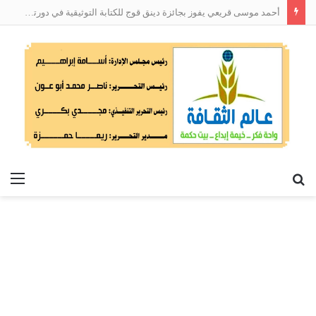
أحمد موسى قريعي يفوز بجائزة دينق قوج للكتابة التوثيقية في دورتها الأولى
بحث
الق
عن