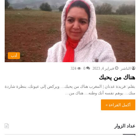
أدب
الناشر
فبراير 4, 2023
0
324
هناك من يحبك
بقلم: فريدة عدنان | المغرب هناك من يحبك… ويركض إلى عيونك، بنظرة شاردة
منك… يوهم نفسه أنك وطنه… هناك من…
أكمل القراءة »
عداد الزوار