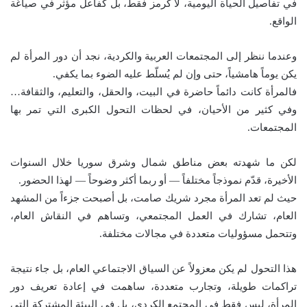
في تفاصيل الحياة اليومية، لا كرمز فقط، بل كفاعل مؤثر في صياغة
الواقع.
وعندما ننظر إلى المجتمعات العربية والكردية، نجد أن دور المرأة لم
يكن يوماً هامشياً، حتى وإن لم يُسلّط عليه الضوء بما يكفي.
فالمرأة كانت دائماً حاضرة في البيت، والحقل، والتعليم، والثقافة…
وفي كثير من الأحيان، في لحظات التحول الكبرى التي تمر بها
المجتمعات.
لكن ما شهدته بعض مناطق شمال وشرق سوريا خلال السنوات
الأخيرة، قدّم نموذجاً مختلفاً — أو ربما أكثر وضوحاً — لهذا الحضور.
حيث لم تعد المرأة مجرد شريك صامت، بل أصبحت جزءاً من المشهد
العام، تشارك في العمل المجتمعي، وتساهم في النقاش العام،
وتتحمل مسؤوليات متعددة في مجالات مختلفة.
هذا التحول لم يكن معزولاً عن السياق الاجتماعي العام، بل جاء نتيجة
تراكمات طويلة، وتجارب متعددة، ساهمت في إعادة تعريف دور
المرأة، ليس فقط في المجتمع الكردي، بل في البيئة المشتركة التي