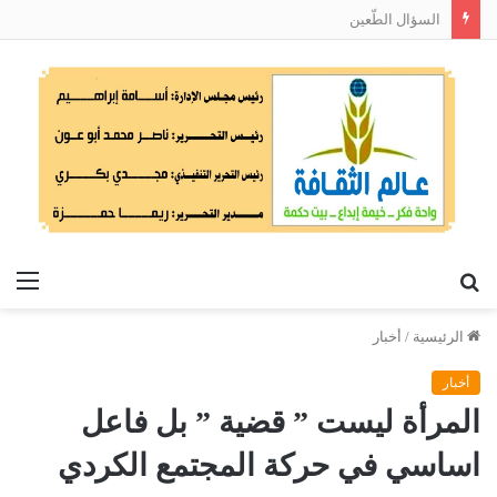
السؤال الطّعين
بحث
الق
عن
الرئيسية
/
أخبار
أخبار
المرأة ليست ” قضية ” بل فاعل
اساسي في حركة المجتمع الكردي