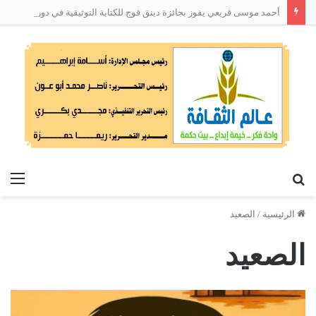
أحمد موسى قريعي يفوز بجائزة دينق قوج للكتابة التوثيقية في دورتها الأولى
بحث
الق
عن
الرئيسية
/
الصعيد
الصعيد