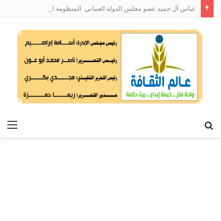
عباس آل حميد عضو مجلس الدولة العماني: المنظومة الوطنية لربط التوظيف بالمهارات تعالج البطالة من جذورها
بحث
الق
عن