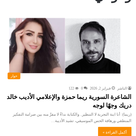
حوار
الناشر
فبراير 2, 2026
0
122
الشاعرة السورية ريما حمزة والإعلامي الأديب خالد
دريك وجهًا لوجه
(ريما): أنا ابنة التجربة لا التنظير.. والكتابة نداءٌ لا مفرَّ منه بين صرامة التفكير
المنطقي ورهافة الحس الموسيقي، تشيد الأديبة…
أكمل القراءة »