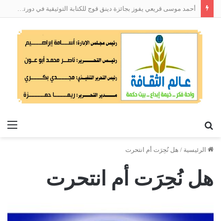
أحمد موسى قريعي يفوز بجائزة دينق قوج للكتابة التوثيقية في دورتها الأولى
بحث
الق
عن
الرئيسية
/
هل نُحِرَت أم انتحرت
هل نُحِرَت أم انتحرت