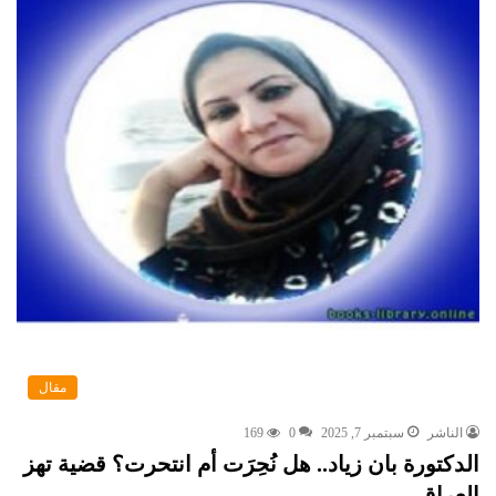
مقال
الناشر
سبتمبر 7, 2025
0
169
الدكتورة بان زياد.. هل نُحِرَت أم انتحرت؟ قضية تهز
العراق