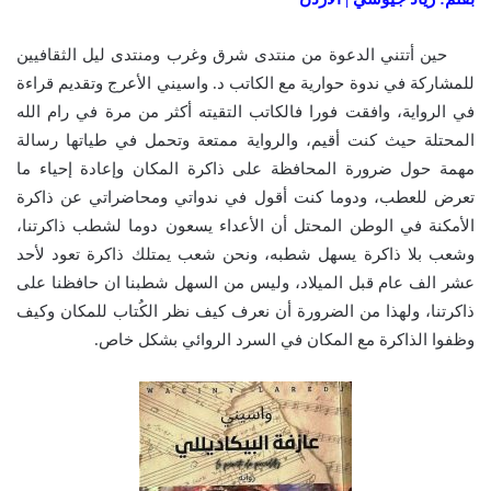
حين أتتني الدعوة من منتدى شرق وغرب ومنتدى ليل الثقافيين
للمشاركة في ندوة حوارية مع الكاتب د. واسيني الأعرج وتقديم قراءة
في الرواية، وافقت فورا فالكاتب التقيته أكثر من مرة في رام الله
المحتلة حيث كنت أقيم، والرواية ممتعة وتحمل في طياتها رسالة
مهمة حول ضرورة المحافظة على ذاكرة المكان وإعادة إحياء ما
تعرض للعطب، ودوما كنت أقول في ندواتي ومحاضراتي عن ذاكرة
الأمكنة في الوطن المحتل أن الأعداء يسعون دوما لشطب ذاكرتنا،
وشعب بلا ذاكرة يسهل شطبه، ونحن شعب يمتلك ذاكرة تعود لأحد
عشر الف عام قبل الميلاد، وليس من السهل شطبنا ان حافظنا على
ذاكرتنا، ولهذا من الضرورة أن نعرف كيف نظر الكُتاب للمكان وكيف
وظفوا الذاكرة مع المكان في السرد الروائي بشكل خاص.