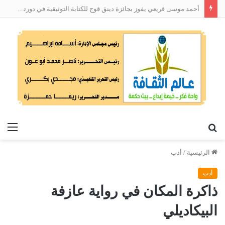
أحمد موسى قريعي يفوز بجائزة دينق قوج للكتابة التوثيقية في دورتها الأولى
بحث
الق
عن
الرئيسية
/
أدب
أدب
ذاكرة المكان في رواية عازفة
البيكاديلي