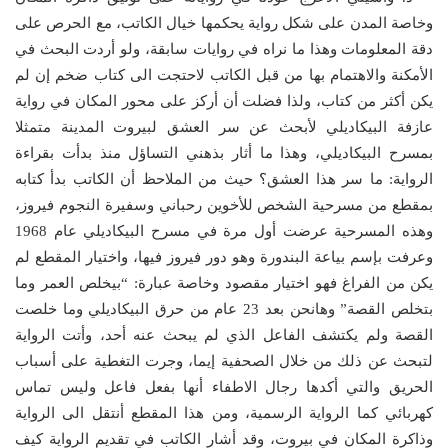
وخاصة المدن على شكل رواية يحكمها خيال الكاتب، مع الحرص على
دقة المعلومات وهذا ما نراه في روايات سابقة، ولو أردت البحث في
الأمكنة والاهتمام بها من قبل الكاتب لاحتجت الى كتاب ضخم إن لم
يكن أكثر من كتاب، ولذا فضلت أن أركز على محور المكان في رواية
عازفة البيكاديلي لأبحث عن سر العشق لبيروت المدينة متمثلا
بمسرح البيكاديلي، وهذا ما أثار بذهني التساؤل منذ بدأت بقراءة
الرواية: ما سر هذا العشق؟ حيث من الملاحظ أن الكاتب بدأ كتابه
بمقطع من مسرحية الشخص للأخوين رحباني وسفيرة النجوم فيروز،
وهذه المسرحية عرضت أول مرة في مسرح البيكاديلي عام 1968
وعرفت بإسم بياعة البندورة وهو دور فيروز فيها، واختيار المقطع لم
يكن من الفراغ فهو اختيار مقصود وخاصة عبارة: “بيخلص العمر وما
بتخلص القصة” وهانحن بعد 23 عام من حرق البيكاديلي وما خلصت
القصة ولم يكتشف الفاعل الذي لم يبحث عنه أحد، وأتت الرواية
لتبحث عن ذلك من خلال الصحفية إيما، وجرت التغطية على أسباب
الحريق والتي أكدها رجال الاطفاء أنها بفعل فاعل وليس تماس
كهربائي كما الرواية الرسمية، ومن هذا المقطع أنتقل الى الرواية
وذاكرة المكان في بيروت، وقد أشار الكاتب في تقديم الرواية كيف