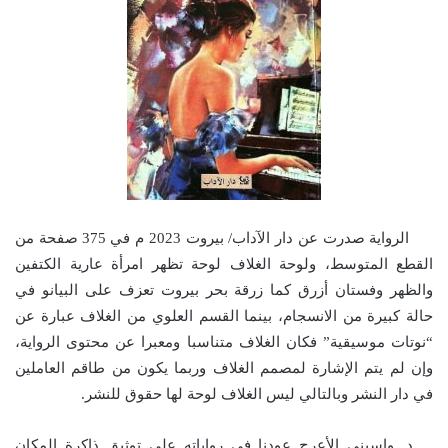
الرواية صدرت عن دار الآداب/ بيروت 2023 م في 375 صفحة من
القطع المتوسط، ولوحة الغلاف لوحة تظهر امرأة عارية الكتفين
والظهر وفستان أزرق كما زرقة بحر بيروت تعزف على البيانو في
حالة كبيرة من الانسجام، بينما القسم العلوي من الغلاف عبارة عن
“نوتات موسيقية” فكان الغلاف متناسبا ومعبرا عن محتوى الرواية،
وإن لم يتم الإشارة لمصمم الغلاف وربما يكون من طاقم العاملين
في دار النشر وبالتالي ليس الغلاف لوحة لها حقوق للنشر.
د. واسيني الأعرج عودنا في رواياته على توثيق ذاكرة المكان