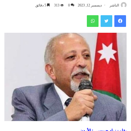
الناشر
ديسمبر 12, 2023
0
313
5 دقائق
فيسبوك
تويتر
واتساب
بقلم: زياد جيوسي | الأردن