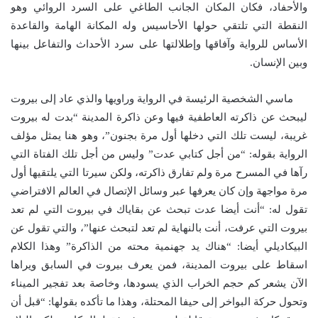
والأحفاد، فكان المكان الجانب الطاغي على السرد الروائي وهو
النقطة التي تلتقي حولها الأحاسيس وله المكانة الهامة والقاعدة
الأساس للرواية وآفاقها وإطلالتها على سرد الأحداث والتفاعل بينها
وبين الإنسان.
ماسي الشخصية الرئيسة في الرواية وراويها والذي عاد إلى بيروت
ليبحث عن ذاكرته العاطفية فيها وعن ذاكرة المدينة “بدت له بيروت
غريبة، ليست تلك التي دخلها أول مرة بجنون”، وهو هنا يمثل مؤلف
الرواية بقوله: “من أجل كتابي عدت” وليس من أجل تلك الفتاة التي
رآها في المسرح مرة ولم تفارق ذاكرته، ولكن سيرتا التي يلتقيها أول
مرة مواجهة وإن كان يعرفها عبر وسائل الإتصال في العالم الافتراضي
تقول له: “أنت أيضا عدت تبحث عن بقاياك في بيروت التي لم تعد
بيروت التي عرفت، أنت بالنهاية لم تعد لتبحث عنها”، والتي تقول عن
البيكاديلي أيضا: “هناك يد جهنمية محته من الذاكرة” وهذا الكلام
اسقاط على بيروت المدينة، فمن يعرف بيروت في السابق ويراها
الآن يشعر كم حجم الخراب الذي يسودها، وخاصة بعد تفجير الميناء
وتحول حركة البواخر إلى حيفا المحتلة، وهذا ما تأكده بقولها: “قبل أن