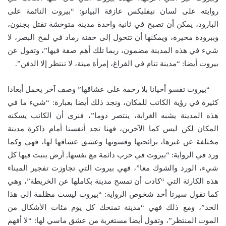
روايته على لسان نيفليكس عازفة البيانو: “بيروت النائمة على
البارود، يمكن أن تصبح في ثانية واحدة مدينة متوحشة تقتل بجنون،
وببرودة محيرة، ويمكنها أن تتحول إلى حفنة رماد في لمح البصر، لا
شيء في هذه المدينة مضمون، ربما تلك أهم صفة فيها”، وتقول عن
بيروت أيضا: “مدينة تنام في الفراغ، إمرأة ميتة، لا تنتظر إلا الدفن”.
“بيروت تقسو أحيانا بلا رحمة على عشاقها” وصف آخر يحمل أبعادا
كثيرة في رؤية الكاتب للمكان، ونجد ذلك أيضا بعبارة: “شيء ما في
هذه المدينة يشبه الغرابة، ينتصر دوما”، فنرى أن الكاتب يسكنه
المكان لكن ليس كما الآخرين، فهنا نجد أنفسنا أمام ذاكرة مدينة
مختلفة عن غيرها، برائحتها وقسوتها وعشق عشاقها لها، فهي وكما
ورد في الرواية: “بيروت في حرب دائمة مع نفسها, أرض ينبت فيها كل
شيء، الورد والشوك معا”، فهي بيروت التي تجاوزت تفجير الميناء
هذه الكارثة التي “كادت أن تمسح مدينة بكاملها عن الخريطة”، وهي
كما تقول سيرتا أحد شخوص الرواية: “بيروت ليست مظلمة إلى هذا
الحد”، ومع ذلك فهي “مدينة تمنحك كل يوم مئات الأشكال من
الموت المنتظر”، وتقول أيضا مستغربة من عشق ماسي لها: “لا أفهم