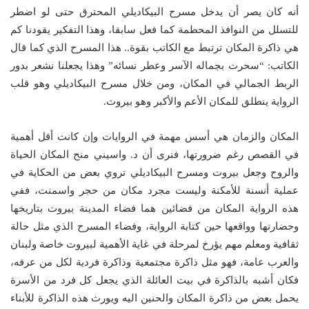
أنه كان يصر أن يدخل مسرح البيكاديلي المحترق حتى لو اضطر
للتسلل من النوافذ المحطمة كما فعل سابقا، وهذا التفكير يقودنا كم
هي ذاكرة المكان ترتبط مع الكاتب بقوة.. هذا المسرح الذي كما قال
الكاتب: “سحرت بجماله الآسر وعطر نسائه” وهذا يجعلنا نشعر بدور
الربط الجمالي في المكان، ومن خلال مسرح البيكاديلي وهو قلب
الرواية ينطلق للمكان الأعم والأكبر وهو بيروت.
المكان والزمان هي أسس مهمة في الروايات وإن كانت أقل أهمية
في القصص رغم ضرورتها، فنرى أن د. واسيني منح المكان الحياة
والروح وجعل بيروت ومسرح البيكاديلي تروي بعض من الحكاية في
عملية أنسنة للأمكنة وليست مجرد مكان من حجر واسمنت، ففي
هذه الرواية المكان من فضائين هما فضاء المدينة بيروت بتاريخها
وحضارتها وواقعها حين كتابة الرواية، وفضاء المسرح الذي مثل حالة
ثقافية ومعلم مهم يؤرخ لمرحلة في غاية الأهمية لبيروت خاصة ولبنان
والعرب عامة، فهو مثل ذاكرة مجتمعية وذاكرة فردية لكل من عرفه،
فكان أشبه بالذاكرة في بيت العائلة الذي يجعل كل فرد من الأسرة
يحمل بعض من ذاكرة المكان والحنين اليه ويورث هذه الذاكرة للأبناء