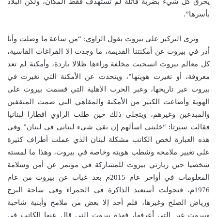
يحرق كل شيء بضربة قاتلة لم تستهدف فقط المكان، ولكن البلاد
بأسرها”.
ونرى التركيز على بيروت بقول الراوي: “من ساعة ما وصلت وأنا
أدر في بيروت عن أمكنتنا القديمة، ما وجدت إلا الفراغات القاسية،
كل معالم بيروت انسحبت مخلفة وراءها ظلالا باردة، وأمكنة لم تعد
معروفة، أو تغيرت هويتها”، ويتحدث عن الأمكنة التي تغيرت في
بيروت عبر تاريخها، وعبر الحرب الأهلية التي قسمت بيروت على
الهوية وأضاعت الكثير من الأمكنة والمقاهي التي ضمت المثقفين
والمبدعين وغيرهم، ويتجلى ذلك حين طلب الراوي افطارا لبنانيا
فقالت سيرتا: “خليني اسألهم إن بقي شيء لبناني في لبنان” وفي
هذه العبارة لخص الكاتب مشكلة لبنان الذي عملت أطراف كثيرة
على تغيير ملامحه وشطب هويته وخاصة في بيروت، وهذا ما لمسته
شخصيا حين زيارتي بيروت للمشاركة في مؤتمر عن أمن وسلامة
المعلومات في أواخر عام 2015م بعد غياب عن بيروت من عام
1976م، فتجولت أستعيد الذاكرة في الحمراء وفي ساحة البرج
ورياض الصلح وغيرها، فلم أجد إلا بعض من ملامح وأبنية شاحبة
وبيروت غير التي أعرفها، فهذه بيروت التي قال عنها الكاتب في