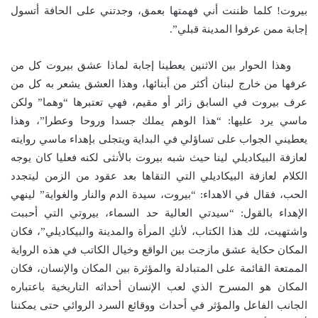
بيروت! كلما ظننت أني فهمتها بعمق، وجدتني على الحافة أتسول
إجابة ممن عرفوا المدينة قبلي”.
وهذا الحوار بين الاثنين يعطينا إجابة لماذا عشق بيروت كل من
عرفها من خارج لبنان أكثر من أبنائها، وهذا العشق يشعر به كل من
عرف بيروت في السابق زائر أو مقيم، فهي تعتبرها “وهما” ولكن
ماسي يرد عليها: “هذا الوهم يملك جسدا وروحا وعطرا”، وهذا
يعطيني الجواب على تساؤلي في البداية ويتجلى بإهداء ماسي روايته
لعازفة البيكاديلي لينا حيث شبه بيروت بالأنثى لكنه فعليا كان يوجه
الكلام لعازفة البيكاديلي التي التقاها بعد عقود من الزمن ليتجدد
الحب، فقال في الاهداء: “بيروت، سيدة الدم والنار والغواية” لينهي
الإهداء بالقول: “سيدتي العالية حد السماء، بيروتي التي أحببت
واشتهيت، لك هذا الكتاب، لأنكِ المرأة والمدينة والبيكاديلي”، فكان
المكان حكاية عشق مازجت بين الواقع وخيال الكاتب في هذه الرواية
الممتعة القائمة على المتبادلة والمؤثرة بين المكان والإنسان، فكان
المكان هو المسرح الذي لعب الإنسان أحداثه التاريخية باعتباره
الجانب الفاعل والمؤثر في أحداث ووقائع السرد الروائي حتى يمكننا