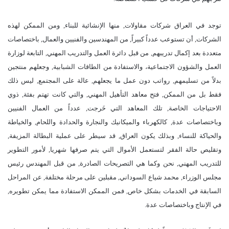
توجد في العراق شركات مقاولات, منها الإنشائية للبناء, ومن الممكن لهذه
الشركات, أن تستوعب عدداً كبيراً, من المهندسين والفنيين والعمال, باختصاصات
متعددة بعد إكمال تدريبهم, من قبل دائرة العمل والتدريب المهني, التابعة لوزارة
العمل والشؤون الاجتماعية، والاستفادة من الطاقات الشبابية, وجعلهم منتجين
بدلاً من تسليمهم, رواتب دون عمل ما يجعلهم, عالة على المجتمع, ليس ذلك
فقط بل من الممكن, فتح معاهد التأهيل المهني, والتي كانت تهتم بفئة, ذوي
الاحتياجات الخاصة, تلك المعاهد التي خَرجت, عدداً من العمال الفنيين
وباختصاصات عدة, كالكهرباء والميكانيك والنجارة والحدادة واللحام, والخياطة
والحياكة للنساء, وبذلك يكون العراق, قد سيطر على عملية البطالة المزيفة,
وتقليص حالة الفقر لتستعمل الأموال التي يتم صرفها شهريا, لأمور التطوير
للتدريب المهني, نحن وكما هي التصريحات الصادرة, من قبل المهندس رئيس
مجلس الوزراء, محمد شياع السوداني, مقبلين على مرحلة مختلفة, عن المراحل
السابقة في الخدمات بشكل خاص, فمن الممكن الاستفادة مما يمكن تطويره,
في الإنتاج وباختصاصات عدة.