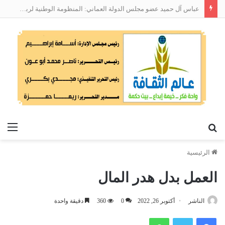
عباس آل حميد عضو مجلس الدولة العماني: المنظومة الوطنية لربط التوظيف بالمهارات تعالج البطالة من جذورها
بحث
الق
عن
الرئيسية
العمل بدل هدر المال
الناشر
أكتوبر 26, 2022
0
360
دقيقة واحدة
فيسبوك
تويتر
واتساب