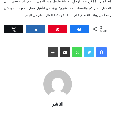
إنه لَمِنَ المُمْكِنِ جداً لرَجُلٍ, له باعٌ طويل من العمل الناجح, أن يقضي على
الفشل المتراكم والفساد المستشري؛ ويؤسس لتأهيل عمل المعهد, الذي كان
رافداً من روافد القضاء, على البطالة وحفظ المال العام من الهدر.
0
Tweet
Share
Pin
Share
SHARES
واتساب
مشاركة عبر البريد
طباعة
الناشر