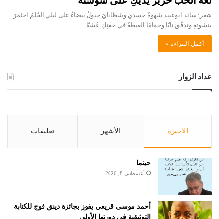
لغة الحب حرير يديكِ على سوسنة
شعر: سائد ابوعبيد شهوةُ جسدي وشظايايَ خيولٌ بيضاءُ على ليلي الحُلمُ اختَمَرَ
بنشوتِهِ وتدفَّقَ نايًا وحمامًا الغبطةُ في جفنِكِ عُشبًا…
أكمل القراءة »
عداد الزوار
الأخيرة
الأشهر
تعليقات
حينما
أغسطس 8, 2026
أحمد موسى قريعي يفوز بجائزة دينق قوج للكتابة
التوثيقية في دورتها الأولى