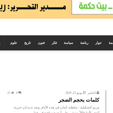
مة
حوار
رياضة
سياسة
فكر
فنون
تاريخ
علوم
الناشر
يونيو 23, 2026
0
25
كلمات بحجم الضجر
مريم الشكيلية / سلطنة عُمان في هذه الأيام، وبعد تذبذباتٍ حبرية،
أشعر كأننا ظلالٌ تمشي على أرضيةٍ ساخنة في هذا…