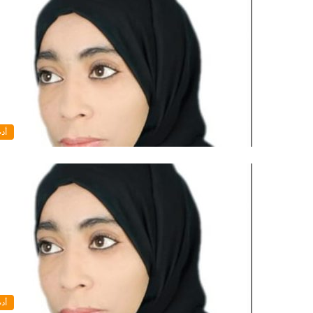
أد
أد