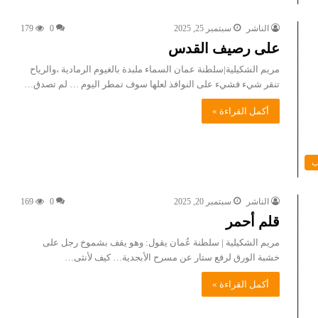
الناشر
سبتمبر 25, 2025
0
179
على رصيف القدس
مريم الشكيلية|سلطنة عمان السماء ملبدة بالغيوم الرمادية ،والرياح
تنقر شيء فشيء على النوافذ لعلها سوف تمطر اليوم … لم تصدق…
أكمل القراءة »
ب
الناشر
سبتمبر 20, 2025
0
169
قلم أحمر
مريم الشكيلية | سلطنة عُمان يقول: وهو يقف بشموخ رجل على
خشبة الورق لرفع ستار عن مسرح الأبجدية… كيف لأنثى…
أكمل القراءة »