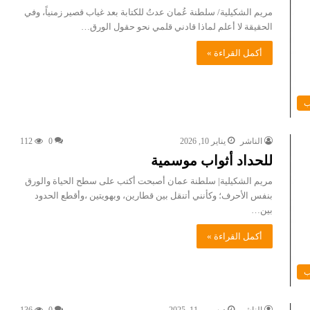
مريم الشكيلية/ سلطنة عُمان عدتُ للكتابة بعد غياب قصير زمنياً، وفي
الحقيقة لا أعلم لماذا قادني قلمي نحو حقول الورق…
أكمل القراءة »
ب
الناشر
يناير 10, 2026
0
112
للحداد أثواب موسمية
مريم الشكيلية| سلطنة عمان أصبحت أكتب على سطح الحياة والورق
بنفس الأحرف؛ وكأنني أتنقل بين قطارين، وبهويتين ،وأقطع الحدود
بين…
أكمل القراءة »
ب