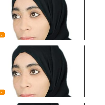
أد
أد