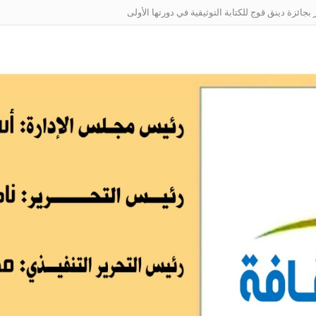
ائزة دينق قوج للكتابة التوثيقية في دورتها الأولى