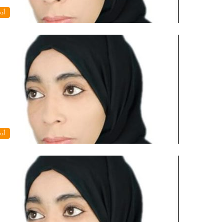
أد
أد