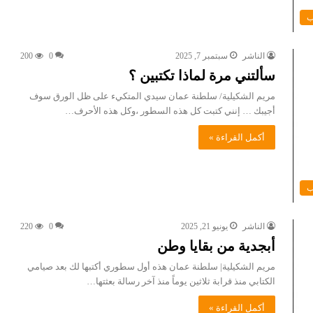
ب
الناشر
سبتمبر 7, 2025
0
200
سألتني مرة لماذا تكتبين ؟
مريم الشكيلية/ سلطنة عمان سيدي المتكيء على ظل الورق سوف
أجيبك … إنني كتبت كل هذه السطور ،وكل هذه الأحرف…
أكمل القراءة »
ب
الناشر
يونيو 21, 2025
0
220
أبجدية من بقايا وطن
مريم الشكيلية| سلطنة عمان هذه أول سطوري أكتبها لك بعد صيامي
الكتابي منذ قرابة ثلاثين يوماً منذ آخر رسالة بعثتها…
أكمل القراءة »