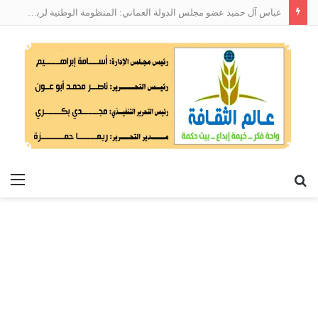
عباس آل حميد عضو مجلس الدولة العماني: المنظومة الوطنية لربط التوظيف بالمهارات تعالج البطالة من جذورها
بحث
الق
عن