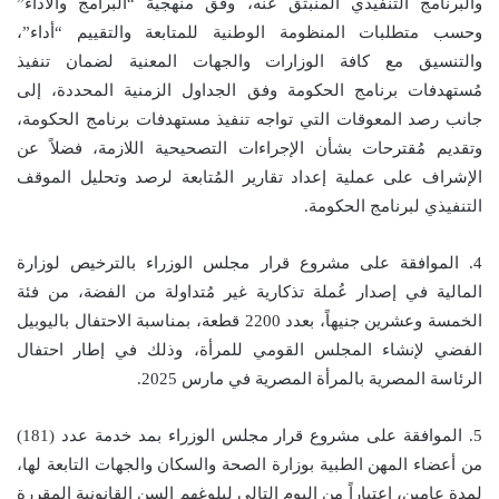
والبرنامج التنفيذي المنبثق عنه، وفق منهجية “البرامج والأداء”
وحسب متطلبات المنظومة الوطنية للمتابعة والتقييم “أداء”،
والتنسيق مع كافة الوزارات والجهات المعنية لضمان تنفيذ
مُستهدفات برنامج الحكومة وفق الجداول الزمنية المحددة، إلى
جانب رصد المعوقات التي تواجه تنفيذ مستهدفات برنامج الحكومة،
وتقديم مُقترحات بشأن الإجراءات التصحيحية اللازمة، فضلاً عن
الإشراف على عملية إعداد تقارير المُتابعة لرصد وتحليل الموقف
التنفيذي لبرنامج الحكومة.
4. الموافقة على مشروع قرار مجلس الوزراء بالترخيص لوزارة
المالية في إصدار عُملة تذكارية غير مُتداولة من الفضة، من فئة
الخمسة وعشرين جنيهاً، بعدد 2200 قطعة، بمناسبة الاحتفال باليوبيل
الفضي لإنشاء المجلس القومي للمرأة، وذلك في إطار احتفال
الرئاسة المصرية بالمرأة المصرية في مارس 2025.
5. الموافقة على مشروع قرار مجلس الوزراء بمد خدمة عدد (181)
من أعضاء المهن الطبية بوزارة الصحة والسكان والجهات التابعة لها،
لمدة عامين، اعتباراً من اليوم التالي لبلوغهم السن القانونية المقررة