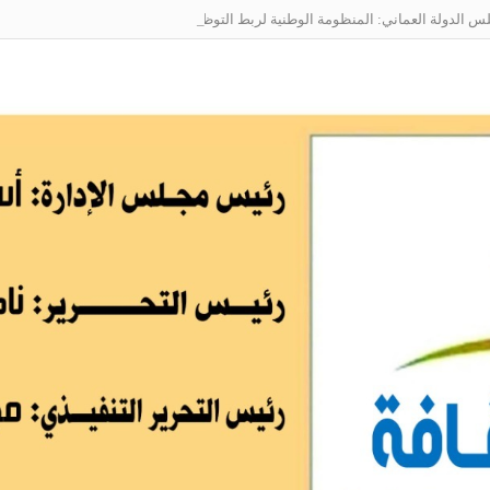
الدولة العماني: المنظومة الوطنية لربط التوظيف بالمهارات تعالج البطالة من جذو