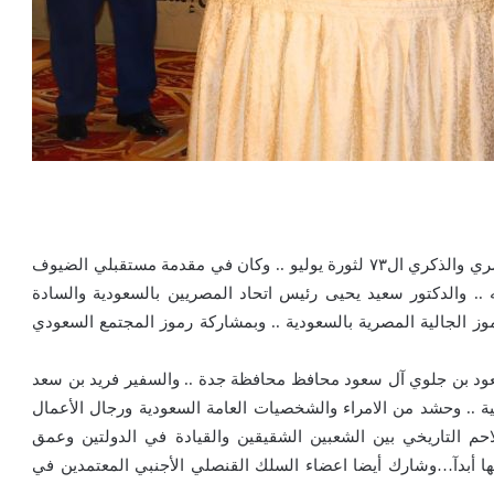
احتفلت القنصلية المصرية العامة بجدة باليوم الوطني المصري والذكري ال٧٣ لثورة يوليو .. وكان في مقدمة مستقبلي الضيوف
.. والدكتور سعيد يحيى رئيس اتحاد المصريين بالسعودية والسادة
موز الجالية المصرية بالسعودية .. وبمشاركة رموز المجتمع السعودي
د بن جلوي آل سعود محافظ محافظة جدة .. والسفير فريد بن سعد
ية .. وحشد من الامراء والشخصيات العامة السعودية ورجال الأعمال
تلاحم التاريخي بين الشعبين الشقيقين والقيادة في الدولتين وعمق
ل منها أبدآ…وشارك أيضا اعضاء السلك القنصلي الأجنبي المعتمدين في