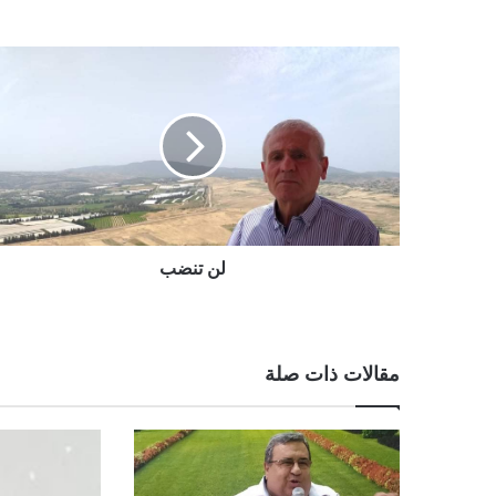
لن تنضب
مقالات ذات صلة