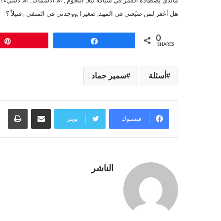
مالذي يصطاده القمر في شباكه ليلا, النجوم , ام الاسماك.. أم لاشيء؟
هل أغفر لمن ضيّعني في المهد, صغيرا ,ووجدني في المنفي , قتيلاً ؟
0
Pin
Share
SHARES
أسئلة
سمير حماد
مشاركة عبر البريد
طبا
فيسبوك
تويتر
الناشر