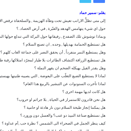
بقلم: سمير حماد
إلى متى تظلُّ الارانب تعيش تحت وطأة الهزيمة , والسلحفاة ترفض الا
حول اي شيء يتهامس الهدهد والقبّرة , في أرض الحصاد..؟
وبماذا توشوش تلك الضفدع , رفيقاتها حول البركة التي تندلع حولها النا
هل تستطيع الحمامة بهديلها , وحده , ان تصنع السلام ؟
وهل يستطيع النمر منفرداً , أن يحقق النصر على جماعة الغاب كلهم ؟
هل تستطيع الزرافة اكتشاف الطائرات بلا طيار لمجرّد امتلاكها رقبة طو
وهل يقدر الفيل بهيكله الضخم ان يقهر النملة ؟
لماذا لا يستطيع الضبع التغلّب على البعوضة , التي يصيبه طنينها بهيستي
لماذا تأخرت السنونوات عن التبشير بالربيع هذا العام؟
هل كانت لديها مهمة اخرى ؟
هل نحن قادرون للاستمرار في الحياة , بلا جرائم او حروب؟
هل يمكننا إنجاز طبخة السلام دون نار هادئة او حامية ؟
هل نستطيع صناعة النبيذ دو عنب؟ والعسل دون ورورد.؟
كيف ينظر الجمل في الصحراء الى الشمس ؟ نظرة حب ,أم عداوة ؟