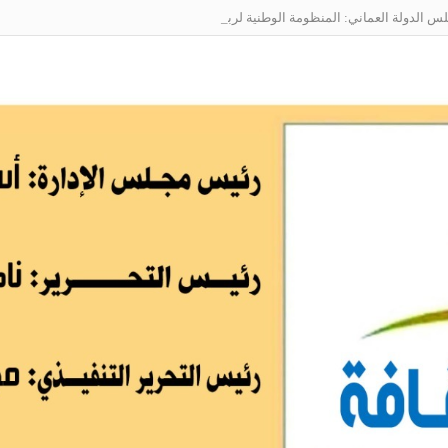
الدولة العماني: المنظومة الوطنية لربط التوظيف بالمهارات تعالج البطالة من جذو