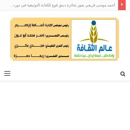
أحمد موسى قريعي يفوز بجائزة دينق قوج للكتابة التوثيقية في دورتها الأولى
بحث
الق
عن