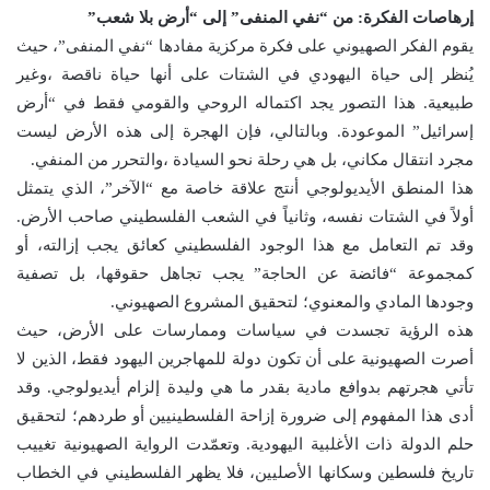
إرهاصات الفكرة: من “نفي المنفى” إلى “أرض بلا شعب”
يقوم الفكر الصهيوني على فكرة مركزية مفادها “نفي المنفى”، حيث
يُنظر إلى حياة اليهودي في الشتات على أنها حياة ناقصة ،وغير
طبيعية. هذا التصور يجد اكتماله الروحي والقومي فقط في “أرض
إسرائيل” الموعودة. وبالتالي، فإن الهجرة إلى هذه الأرض ليست
مجرد انتقال مكاني، بل هي رحلة نحو السيادة ،والتحرر من المنفي.
هذا المنطق الأيديولوجي أنتج علاقة خاصة مع “الآخر”، الذي يتمثل
أولاً في الشتات نفسه، وثانياً في الشعب الفلسطيني صاحب الأرض.
وقد تم التعامل مع هذا الوجود الفلسطيني كعائق يجب إزالته، أو
كمجموعة “فائضة عن الحاجة” يجب تجاهل حقوقها، بل تصفية
وجودها المادي والمعنوي؛ لتحقيق المشروع الصهيوني.
هذه الرؤية تجسدت في سياسات وممارسات على الأرض، حيث
أصرت الصهيونية على أن تكون دولة للمهاجرين اليهود فقط، الذين لا
تأتي هجرتهم بدوافع مادية بقدر ما هي وليدة إلزام أيديولوجي. وقد
أدى هذا المفهوم إلى ضرورة إزاحة الفلسطينيين أو طردهم؛ لتحقيق
حلم الدولة ذات الأغلبية اليهودية. وتعمّدت الرواية الصهيونية تغييب
تاريخ فلسطين وسكانها الأصليين، فلا يظهر الفلسطيني في الخطاب