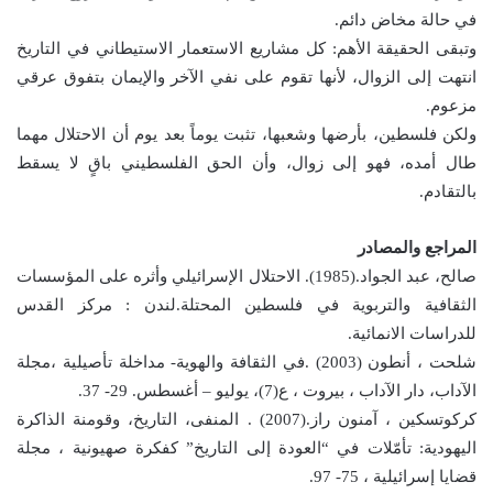
في حالة مخاض دائم.
وتبقى الحقيقة الأهم: كل مشاريع الاستعمار الاستيطاني في التاريخ
انتهت إلى الزوال، لأنها تقوم على نفي الآخر والإيمان بتفوق عرقي
مزعوم.
ولكن فلسطين، بأرضها وشعبها، تثبت يوماً بعد يوم أن الاحتلال مهما
طال أمده، فهو إلى زوال، وأن الحق الفلسطيني باقٍ لا يسقط
بالتقادم.
المراجع والمصادر
صالح، عبد الجواد.(1985). الاحتلال الإسرائيلي وأثره على المؤسسات
الثقافية والتربوية في فلسطين المحتلة.لندن : مركز القدس
للدراسات الانمائية.
شلحت ، أنطون (2003) .في الثقافة والهوية- مداخلة تأصيلية ،مجلة
الآداب، دار الآداب ، بيروت ، ع(7)، يوليو – أغسطس. 29- 37.
كركوتسكين ، آمنون راز.(2007) . المنفى، التاريخ، وقومنة الذاكرة
اليهودية: تأمّلات في “العودة إلى التاريخ” كفكرة صهيونية ، مجلة
قضايا إسرائيلية ، 75- 97.