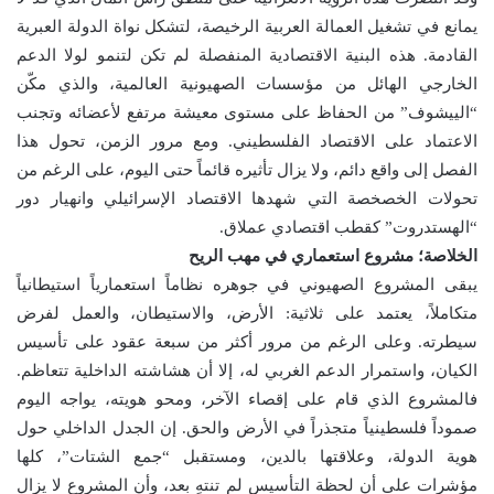
يمانع في تشغيل العمالة العربية الرخيصة، لتشكل نواة الدولة العبرية
القادمة. هذه البنية الاقتصادية المنفصلة لم تكن لتنمو لولا الدعم
الخارجي الهائل من مؤسسات الصهيونية العالمية، والذي مكّن
“الييشوف” من الحفاظ على مستوى معيشة مرتفع لأعضائه وتجنب
الاعتماد على الاقتصاد الفلسطيني. ومع مرور الزمن، تحول هذا
الفصل إلى واقع دائم، ولا يزال تأثيره قائماً حتى اليوم، على الرغم من
تحولات الخصخصة التي شهدها الاقتصاد الإسرائيلي وانهيار دور
“الهستدروت” كقطب اقتصادي عملاق.
الخلاصة؛ مشروع استعماري في مهب الريح
يبقى المشروع الصهيوني في جوهره نظاماً استعمارياً استيطانياً
متكاملاً، يعتمد على ثلاثية: الأرض، والاستيطان، والعمل لفرض
سيطرته. وعلى الرغم من مرور أكثر من سبعة عقود على تأسيس
الكيان، واستمرار الدعم الغربي له، إلا أن هشاشته الداخلية تتعاظم.
فالمشروع الذي قام على إقصاء الآخر، ومحو هويته، يواجه اليوم
صموداً فلسطينياً متجذراً في الأرض والحق. إن الجدل الداخلي حول
هوية الدولة، وعلاقتها بالدين، ومستقبل “جمع الشتات”، كلها
مؤشرات على أن لحظة التأسيس لم تنتهِ بعد، وأن المشروع لا يزال