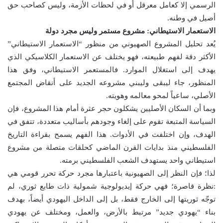
الرسمي إلا كعامل معرقل أو في لحظات الأزمة، وليس كصاحب حق
أصيل في وطنه.
الاستعمار الاستيطاني: مشروع مستمر وليس مجرد دولة
يُعد تحليل المشروع الصهيوني من منظور “الاستعمار الاستيطاني”
الأكثر دقة لفهم طبيعته، فهو يختلف عن الاستعمار الكلاسيكي الذي
يهدف إلى استغلال الموارد. فالمستعمر الاستيطاني، وفق هذا
المنظور، جاء ليبقى وليبني مشروعه الجديد على أنقاض المجتمع
الأصلي، ساعياً لمحو معالمه وهويته.
وبما أن السكان الأصليين يشكلون حجر عثرة أمام هذا المشروع، فإن
السياسة المتبعة تقوم على إلغاء وجودهم بأساليب متعددة، تتفق في
الهدف، وإن اختلفت في الأدوات. هذا الفهم يسمح بقراءة التاريخ
الفلسطيني منذ بدايات القرن الماضي كحلقات متصلة من مشروع
استيطاني واحد يستهدف الشعب الفلسطيني برمته.
لذا؛ فإن النظر إلى الصهيونية باعتبارها مجرد حركة تحرر قومي هي
:نظرة قاصرة؛ فهي حركة إيديولوجية شمولية ذات طابع ثوري، لم
توجّه ثوريتها إلى الخارج فقط، بل إلى الداخل اليهودي أيضاً، بهدف
بناء “يهودي جديد” مرتبط بالأرض، والعمل، ومختلف عن يهودي