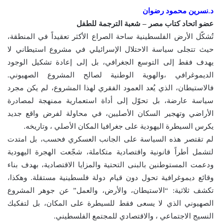
د.نسرين محمود رضوان
عضو اتحاد كتاب مصر – شعبة الترجمة للطفل
تُشكّل الأرض الفلسطينية ساحة الصراع الأكثر تعقيداً في المنطقة،
حيث تتجلى سياسة الاحتلال الإسرائيلي في مشروع استيطاني لا
يهدف فقط إلى التوسع الجغرافي، بل إلى إعادة تشكيل الوجود
الديموغرافي ،والهوية الوطنية لصالح المشروع الصهيوني.
فالاستيطان، الذي يُعد العمود الفقري لهذا المشروع، لم يكن مجرد
سياسة عارضة، بل تحوّل إلى أداة استعمارية ممنهجة لمصادرة
الأراضي وتهجير السكان الأصليين، في محاولة لفرض واقع جديد
يكرس السيطرة اليهودية على جغرافيا المكان الأصلي ، وتاريخه.
لم تقتصر هذه السياسة على الجانب العسكري فحسب، بل امتدت
لتشمل أطراً قانونية واقتصادية متكاملة، شجّعت الهجرة اليهودية
ودعمت المستوطنين بالبنى التحتية والمزايا الاقتصادية، بهدف بناء
وقائع ديموغرافية تحول دون قيام دولة فلسطينية مستقلة. وهكذا،
تكشف ثلاثية: “الاستيطان، والأرض، والعمل” عن جوهر المشروع
الصهيوني الذي لا يسعى فقط للسيطرة على المكان، بل لتفكيك
النسيج الاجتماعي ، والاقتصادي للمجتمع الفلسطيني.