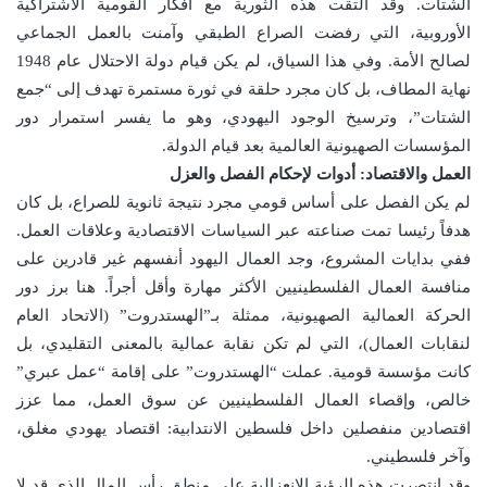
الشتات. وقد التقت هذه الثورية مع أفكار القومية الاشتراكية
الأوروبية، التي رفضت الصراع الطبقي وآمنت بالعمل الجماعي
لصالح الأمة. وفي هذا السياق، لم يكن قيام دولة الاحتلال عام 1948
نهاية المطاف، بل كان مجرد حلقة في ثورة مستمرة تهدف إلى “جمع
الشتات”، وترسيخ الوجود اليهودي، وهو ما يفسر استمرار دور
المؤسسات الصهيونية العالمية بعد قيام الدولة.
العمل والاقتصاد: أدوات لإحكام الفصل والعزل
لم يكن الفصل على أساس قومي مجرد نتيجة ثانوية للصراع، بل كان
هدفاً رئيسا تمت صناعته عبر السياسات الاقتصادية وعلاقات العمل.
ففي بدايات المشروع، وجد العمال اليهود أنفسهم غير قادرين على
منافسة العمال الفلسطينيين الأكثر مهارة وأقل أجراً. هنا برز دور
الحركة العمالية الصهيونية، ممثلة بـ”الهستدروت” (الاتحاد العام
لنقابات العمال)، التي لم تكن نقابة عمالية بالمعنى التقليدي، بل
كانت مؤسسة قومية. عملت “الهستدروت” على إقامة “عمل عبري”
خالص، وإقصاء العمال الفلسطينيين عن سوق العمل، مما عزز
اقتصادين منفصلين داخل فلسطين الانتدابية: اقتصاد يهودي مغلق،
وآخر فلسطيني.
وقد انتصرت هذه الرؤية الانعزالية على منطق رأس المال الذي قد لا