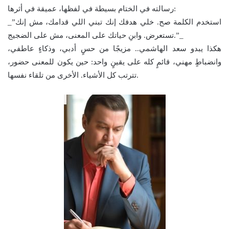
رسالته في الختام بسيطة في لفظها، عميقة في أثرها:
_”استخدم الكلمة صح. خلي هدفك إنك تبني اللي قدامك، مش إنك
تستعرض. وابنِ حياتك على المعنى، مش على الضجيج.”_
هكذا يبدو سعد الهاشمي.. مزيجًا من حسٍ أدبي، وذكاءٍ عاطفي،
وانضباطٍ مهني، قائمٍ كله على يقينٍ واحد: حين يكون للمعنى حضور،
تترتب كل الأشياء. الأخرى من تلقاء نفسها.