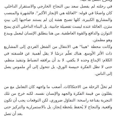
في رحلته لم يفصل سعد بين النجاح الخارجي والاستقرار الداخلي.
كان واضحًا في قوله: “العائلة هي الإنجاز الأكبر”. فالشهرة والمنصب
والمشاريع الكبيرة، كلها تصبح هشة إن لم يستند صاحبها إلى بيتٍ
متزن. العائلة عنده ليست تفصيلة جانبية، بل البناء الداخلي الذي يمنح
التوازن والدافع والقوة العاطفية. من هنا ينطلق الإنسان ليعمل ويبدع
وهو مطمئن.
وكانت محطة “هيبا” هي الانتقال من الشغل الفردي إلى المشاريع
ذات الأثر الأوسع. هناك تعلّم درسًا لا يقل أهمية عن فلسفته في
الكلام: الإبداع وحده لا يكفي. لا بد أن يرافقه انضباط وتنفيذ منظم،
حتى لا تظل الفكرة حبيسة الورق، بل تتحول إلى أثرٍ ملموس يصل
إلى الناس.
لم تخلُ الرحلة من الاحتكاكات. أصعب ما واجهه كان التعامل مع من
يقللون من قيمة الفكرة والجهد والإنسان نفسه. لكنه خرج من تلك
التجربة بقناعة راسخة: التفاؤل ضروري، لكن التوقعات يجب أن تكون
واقعية. والنجاح لا يُحفظ بلحظة إنجاز، بل بالاستمرارية والتركيز حتى
بعد أن تصل.