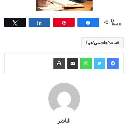
0
Tweet
Share
Pin
Share
SHARES
سعد/هاشمي/هيبا
واتساب
مشاركة عبر البريد
طباعة
الناشر