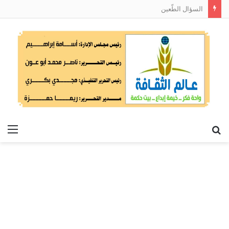
السؤال الطّعين
بحث
الق
عن