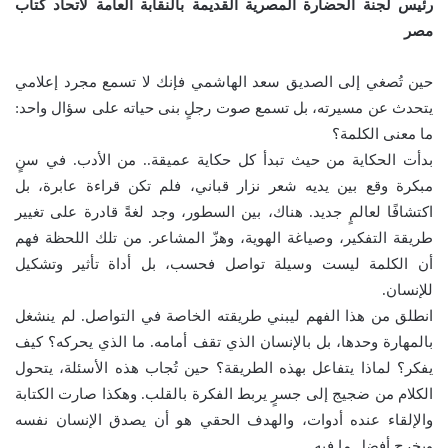
رئيس لجنة الحضارة المصرية القديمة بالنقابة العامة لاتحاد كتاب
مصر
حين تُصغي إلى الصديق سعد الهاشمي فإنك لا تسمع مجرد إعلامي
يتحدث عن مسيرته، بل تسمع صوت رجلٍ بنى حياته على سؤال واحد:
ما معنى الكلمة؟
بدأت الحكاية من حيث تبدأ كل حكاية عميقة.. من الأدب. في سنٍ
مبكرة وقع بين يديه شعر نزار قباني، فلم تكن قراءة عابرة، بل
اكتشافًا لعالمٍ جديد. هناك، بين السطور، وجد لغةً قادرة على تغيير
طريقة التفكير، وصياغة الهوية، وهزّ المشاعر. من تلك اللحظة فهم
أن الكلمة ليست وسيلة تواصل فحسب، بل أداة تأثير وتشكيل
للإنسان.
انطلق من هذا الفهم ليبني طريقته الخاصة في التواصل. لم ينشغل
بالمهارة وحدها، بل بالإنسان الذي تقف أمامه. ما الذي يحركه؟ كيف
يفكر؟ لماذا يتفاعل بهذه الطريقة؟ حين تُجاب هذه الأسئلة، يتحول
الكلام من ضجيج إلى جسرٍ يربط الفكرة بالقلب. وهكذا صارت الكتابة
والإلقاء عنده أدوات، والهدف الحقي هو أن يصدق الإنسان نفسه
ويخرج أفضل ما فيه.