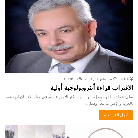
الناشر
أغسطس 28, 2023
0
319
الاغتراب قراءة أنثروبولوجية أولية
بقلم: عماد خالد رحمة | برلين من أكثر الأمور قسوة في حياة الإنسان أن يشعر
بالغربة والإغتراب معاً، وهذا…
أكمل القراءة »