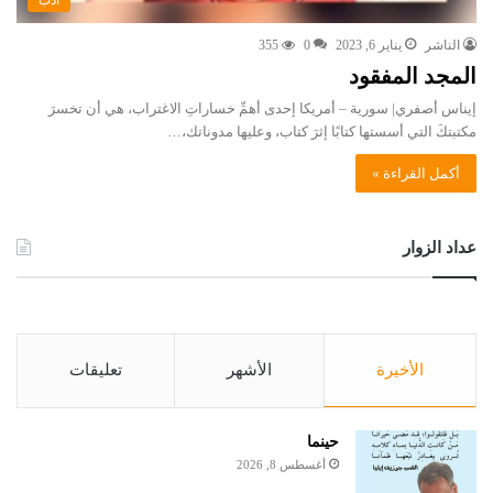
أدب
الناشر
يناير 6, 2023
0
355
المجد المفقود
إيناس أصفري| سورية – أمريكا إحدى أهمِّ خساراتِ الاغتراب، هي أن تخسرَ
مكتبتكَ التي أسستها كتابًا إثرَ كتاب، وعليها مدوناتك،…
أكمل القراءة »
عداد الزوار
الأخيرة
الأشهر
تعليقات
حينما
أغسطس 8, 2026