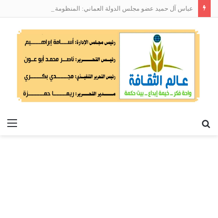
عباس آل حميد عضو مجلس الدولة العماني: المنظومة الوطنية لربط التوظيف بالمهارات تعالج البطالة من جذورها
بحث
الق
عن