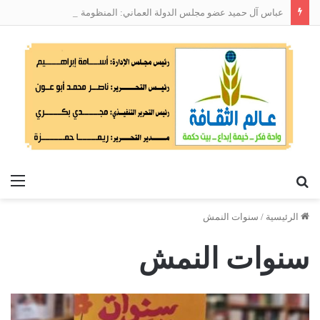
عباس آل حميد عضو مجلس الدولة العماني: المنظومة الوطنية لربط التوظيف بالمهارات تعالج البطالة من جذورها
بحث
الق
عن
الرئيسية
/
سنوات النمش
سنوات النمش