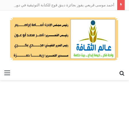
أحمد موسى قريعي يفوز بجائزة دينق قوج للكتابة التوثيقية في دورتها الأولى
بحث
الق
عن