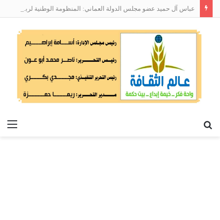
عباس آل حميد عضو مجلس الدولة العماني: المنظومة الوطنية لربط التوظيف بالمهارات تعالج البطالة من جذورها
بحث
الق
عن