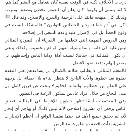
درجات الأخلاق، لكنه في الوقت نفسه كان يتعامل مع البشر كما هم،
لا كما يتمنى أن يكونوا. كان يعلم أن النفوس تخطئ وتضعف وتتردد،
ولذلك كان منهجه قائمًا على الرحمة والتدرج والإصلاح. وقد قال ﷺ:
“كل بني آدم خطاء، وخير الخطائين التوابون.” فالمشكلة ليست في
وقوع الخطأ، بل في الإصرار عليه وعدم السعي إلى إصلاحه.
ومن الدروس المهمة التي نتعلمها من الفيزياء أن النموذج المثالي
ليس غاية في ذاته، وإنما وسيلة لفهم الواقع وتحسينه. وكذلك ينبغي
أن تكون المثالية في حياتنا؛ ليست أداة لإدانة الناس وإحباطهم، بل
مصدر إلهام يدفعنا نحو الأفضل.
فالمعلم المثالي لا يطالب طلابه بالكمال، بل يساعدهم على التقدم
خطوة بعد خطوة. والأب الناجح لا ينتظر أبناءه بلا أخطاء، بل يربيهم
على التعلم من أخطائهم. والقائد الحكيم لا يبحث عن فريق كامل، بل
يبني النجاح من خلال أفراد عاديين يملكون الرغبة في التطور.
وفي المجتمعات أيضًا تظهر خطورة الإفراط في المثالية. فبعض
الناس يرفض أي مشروع إصلاحي لأنه ليس كاملًا، أو يهاجم أي إنجاز
لأنه لم يحقق جميع الأهداف. بينما يعلمنا الواقع أن أعظم الإنجازات
البشرية بدأت ناقصة ثم تطورت مع الزمن.