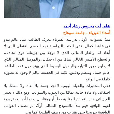
بقلم: أ.د./ محروس رشاد أحمد
أستاذ الفيزياء – جامعة سوهاج
منذ السنوات الأولى لدراسة الفيزياء يتعرف الطالب على عالم يبدو
في غاية الكمال. ففي الكتب الدراسية نجد الجسم النقطي الذي لا
أبعاد له، والغاز المثالي الذي لا توجد بين جزيئاته قوى تجاذب،
والسطح الأملس الخالي تمامًا من الاحتكاك، والموصل المثالي الذي
لا يقاوم مرور التيار، والبندول البسيط الذي يهتز دون فقد للطاقة.
عالم جميل ومنظم ودقيق، لكنه في الحقيقة عالم لا وجود له بصورة
كاملة في الواقع.
ففي المختبرات والحياة اليومية لا نجد جسمًا بلا أبعاد، ولا سطحًا بلا
احتكاك، ولا مادة خالية تمامًا من العيوب والشوائب. ومع ذلك لا يعتبر
الفيزيائي هذه النماذج المثالية خطأً أو وهمًا، بل يعدها أدوات ضرورية
لفهم الواقع. فهو يبدأ بالنموذج المثالي أولًا، ثم يضيف العوامل
الواقعية تدريجيًا حتى يقترب من وصف الطبيعة كما هي.