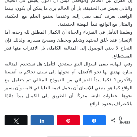
إن الفرق بين الحالم والواقعي ليس أن الأول يعيش في الخيال
والثاني يعيش في الحقيقة، بل أن الحالم يرى ما يمكن أن يكون، بينما
الواقعي يعرف كيف يصل إليه. وعندما يجتمع الحلم مع الحكمة،
والمثال مع الواقع، تبدأ النهضة الحقيقية.
ويعلمنا التأمل في الفيزياء والحياة أن الكمال المطلق لله وحده، أما
الإنسان فقد خُلق ليجتهد ويتعلم ويخطئ ويصحح مساره. ولذلك فإن
النجاح لا يعني الوصول إلى المثالية الكاملة، بل الاقتراب منها قدر
المستطاع.
وفي النهاية، يبقى السؤال الذي يستحق التأمل: هل نستخدم المثالية
منارة نهتدي بها نحو الأفضل، أم نحولها إلى سيف نحاكم به أنفسنا
والآخرين؟ فكما يبدأ الفيزيائي من النموذج المثالي ثم يتعامل مع
الواقع كما هو، ينبغي للإنسان أن يحمل قيمه العليا في قلبه، وأن يسير
نحوها بخطوات ثابتة، مدركًا أن الطريق إلى الكمال يبدأ دائمًا
بالاعتراف بحدود الواقع.
0
Tweet
Share
Pin
Share
SHARES