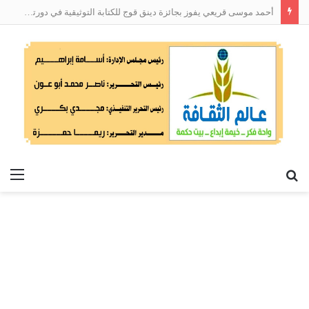
أحمد موسى قريعي يفوز بجائزة دينق قوج للكتابة التوثيقية في دورتها الأولى
بحث
الق
عن