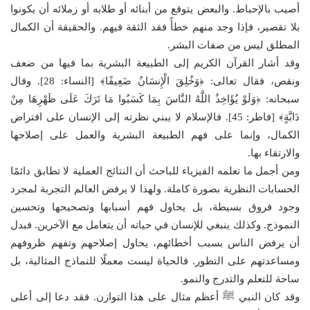
أصيب بالإحباط. والبعض يتوقع من أبنائه أو طلابه أو زملائه أن يكونوا
بلا تقصير، فإذا وجد منهم خطأً فقد الثقة فيهم. والحقيقة أن الكمال
المطلق ليس من صفات البشر.
وقد أشار القرآن الكريم إلى الطبيعة البشرية بما فيها من ضعف
ونقص، فقال تعالى: ﴿وَخُلِقَ الْإِنسَانُ ضَعِيفًا﴾ [النساء: 28]. وقال
سبحانه: ﴿وَلَوْ يُؤَاخِذُ اللَّهُ النَّاسَ بِمَا كَسَبُوا مَا تَرَكَ عَلَى ظَهْرِهَا مِنْ
دَابَّةٍ﴾ [فاطر: 45]. فالإسلام لا يبني نظرته إلى الإنسان على افتراض
الكمال، وإنما على فهم الطبيعة البشرية والعمل على إصلاحها
والارتقاء بها.
ومن أجمل ما تعلمه الفيزياء للباحث أن النتائج العملية لا تطابق دائمًا
الحسابات النظرية بصورة كاملة. ولهذا لا يرفض العالم التجربة لمجرد
وجود فروق بسيطة، بل يحاول فهم أسبابها وتصحيحها وتحسين
النموذج. وكذلك ينبغي للإنسان في حياته أن يتعامل مع الآخرين. فبدل
أن يرفض الناس بسبب أخطائهم، يحاول إصلاحهم وتفهم ظروفهم
ومساعدتهم على التطور. فالحياة ليست معملًا للنماذج المثالية، بل
ساحة للتعلم والتدرج والنمو.
وقد كان النبي ﷺ أعظم مثال على هذا التوازن. فقد دعا إلى أعلى