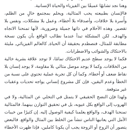
وهنا نجد تشابهًا عميقًا بين الفيزياء والحياة الإنسانية.
فالإنسان بطبيعته يحب المثالية، ويحلم بمجتمع خالٍ من الظلم،
وأُسرة بلا خلافات، وأصدقاء بلا أخطاء، وعمل بلا مشكلات، ونفس بلا
تقصير. وهذه الأحلام في ذاتها جميلة وضرورية، لأنها تمنحنا الاتجاه
والهدف. لكن المشكلة تبدأ عندما نطالب الواقع بأن يكون نسخة
مطابقة للمثال، فنصطدم بحقيقة أن الحياة, كالعالم الفيزيائي, مليئة
بالاحتكاك والشوائب والاضطرابات.
فكما لا يوجد سطح عديم الاحتكاك تمامًا، لا توجد علاقة بشرية خالية
من الخلافات. وكما لا يوجد موصل مثالي بلا مقاومة، لا يوجد إنسان بلا
نقاط ضعف أو أخطاء. وكما أن كل تجربة عملية تحتوي على نسبة من
الخطأ وعدم اليقين، فإن كل مشروع إنساني يواجه تحديات وعقبات
غير متوقعة.
ولهذا فإن النضج الحقيقي لا يتمثل في التخلي عن المثالية، ولا في
الهروب إلى الواقع بكل عيوبه، بل في تحقيق التوازن بينهما. فالمثالية
تمنحنا الهدف، والواقع يعلمنا كيفية الوصول إليه. إن كثيرًا من خيبات
الأمل التي يعانيها الناس تنشأ من الخلط بين المثال والواقع. فالبعض
يتصور أن الزوج أو الزوجة يجب أن يكونا كاملين، فإذا ظهرت الأخطاء