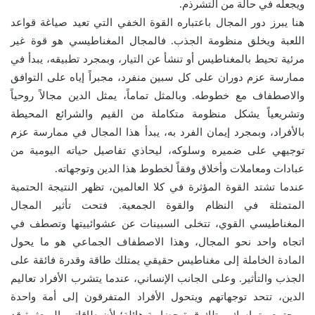
ويجعله في حالة من التشرذم.
هنا يبرز دور المجال باعتباره القوة الخفي التي تعيد صياغة قواعد
اللعبة ويخلق منظومة الجذب. فالمجال المغناطيسي هو قوة غير
مرئية تحيط بالمغناطيس أو تنشأ عن التيار، وبمجرد تطبيقه، يبدأ في
ممارسة عزم دوران على كل سبين منفرد، مجبراً إياه على التوافق
والاصطفاف مع خطوطه. وبالمثل تماماً، يمثل الدين مجالاً روحياً
وتشريعياً يشكل منظومة متكاملة من القيم والشرائع المحيطة
بالأفراد، وبمجرد إيمان الفرد به، يبدأ هذا المجال في ممارسة عزم
توجيهي على ضميره وسلوكه، ليحاذي تفاصيل حياته اليومية من
عبادات ومعاملات وأخلاق وفقاً لخطوط هذا الدين وتوجهاته.
عندما تشتد القوة المؤثرة في كلا العالمين، تظهر النتيجة الحتمية
المتمثلة في النظام والقوة الجمعية. فتحت تأثير المجال
المغناطيسي القوي، تتخلى السبينات عن عشوائييتها وتصطف في
اتجاه واحد نحو المجال، وهذا الاصطفاف الجماعي هو ما يحول
المادة الخاملة إلى مغناطيس حقيقي يمتلك طاقة وقدرة فائقة على
الجذب والتأثير. وعلى الجانب الإنساني، عندما يتشرب الأفراد تعاليم
الدين، تتحد توجهاتهم ويتحول الأفراد المتفرقون إلى أمة واحدة
ومجتمع متماسك يمتلك قوة حضارية هائلة؛ لأن طاقاتهم المبعثرة قد