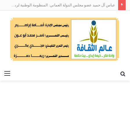
عباس آل حميد عضو مجلس الدولة العماني: المنظومة الوطنية لربط التوظيف بالمهارات تعالج البطالة من جذورها
بحث
الق
عن