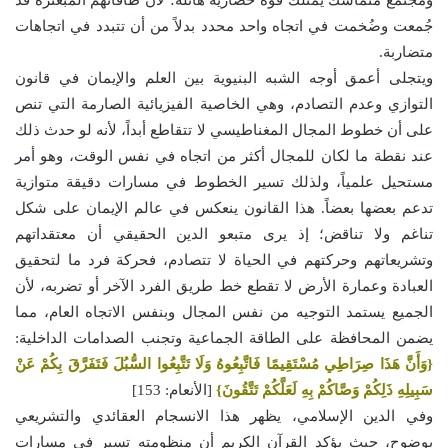
جُمعت وضُخمت في اتجاه واحد محدد بدلاً من أن تتبدد في اتجاهات
متضاربة.
ويتجلى أعمق أوجه الشبه البنيوية بين العلم والإيمان في قانون
التوازي وعدم التصادم، وهي الخاصية الفيزيائية الصارمة التي تنص
على أن خطوط المجال المغناطيسي لا تتقاطع أبداً، لأنه لو حدث ذلك
عند نقطة ما لكان للمجال أكثر من اتجاه في نفس الوقت، وهو أمر
مستحيل علمياً، ولذلك تسير الخطوط في مسارات دقيقة متوازية
تدعم بعضها بعضاً. هذا القانون ينعكس في عالم الإيمان على شكل
تناغم ولا تناقض؛ إذ يرى متبعو الدين الحقيقي أن معتقداتهم
وتشريعاتهم وحركتهم في الحياة لا تتصادم، فحركة فرد ما لتحقيق
العبادة وعمارة الأرض لا تقطع خط طريق الفرد الآخر أو تضربه، لأن
الجميع يستمد التوجيه من نفس المجال وبنفس الاتجاه العام، مما
يضمن المحافظة على الطاقة الجماعية وتجنب الصدامات الداخلية:
{وَأَنَّ هَذَا صِرَاطِي مُسْتَقِيمًا فَاتَّبِعُوهُ وَلَا تَتَّبِعُوا السُّبُلَ فَتَفَرَّقَ بِكُمْ عَنْ
سَبِيلِهِ ذَلِكُمْ وَصَّاكُمْ بِهِ لَعَلَّكُمْ تَتَّقُونَ}
[الأنعام: 153]
وفي الدين الإسلامي، يظهر هذا الانسجام العقائدي والتشريعي
بوضوح، حيث يؤكد القرآن الكريم أن منظومته تسير في مسارات