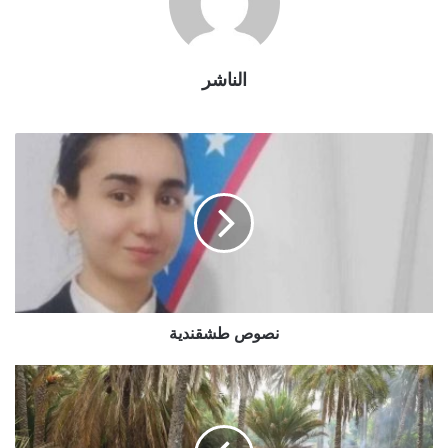
الناشر
نصوص طشقندية