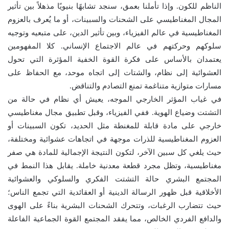
الناظم للكون. وإذا تأملنا بعمق، سنجد تشابهًا بنيويًا مذهلاً بين تأثير
المجال المغناطيسي على الشحنات والسبينات، أو ما يُعرف بالعزوم
المغناطيسية في عالم الفيزياء، وبين تأثير الدين، على متبعيه وتوجيه
سلوكهم وحركتهم في عالم الاجتماع الإنساني. كلا المفهومين
يعتمدان بالأساس على فكرة القوة الخفية المؤثرة التي تحول
العشوائية إلى نظام، والشتات إلى اتجاه موحد، مع الحفاظ على
مسارات متوازية متناغمة تمنع التصادم والتناقض.
في غياب المؤثر الخارجي الموجه، يعيش أي نظام في حالة من
التشتت وضياع الهوية. ففي الفيزياء، وقبل تطبيق مجال مغناطيسي
خارجي على مادة قابلة للمغنطة مثل الحديد، تكون السبينات أو
العزوم المغناطيسية للذرات موجهة في اتجاهات عشوائية ومختلفة،
حيث يلغي كل سبين الآخر، لتكون النتيجة الإجمالية للمادة هي صفر
مغناطيسية، وتظل مجرد قطعة معدنية خاملة. يقابل هذا النمط في
المجتمع البشري حالة التشتت الفكري والسلوكي والعشوائية
الأخلاقية قبل ظهور الرسالة الدينية أو العقائدية التي تجمع الناس؛
حيث تتضارب الرغبات، وتتحرك الشحنات البشرية بناءً على الهوى
والدافع الفردي الخالص، مما يفقد المجتمع القوة الجماعية الفاعلة