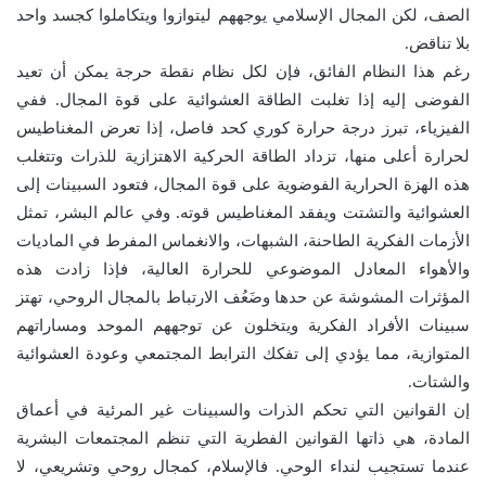
الصف، لكن المجال الإسلامي يوجههم ليتوازوا ويتكاملوا كجسد واحد
بلا تناقض.
رغم هذا النظام الفائق، فإن لكل نظام نقطة حرجة يمكن أن تعيد
الفوضى إليه إذا تغلبت الطاقة العشوائية على قوة المجال. ففي
الفيزياء، تبرز درجة حرارة كوري كحد فاصل، إذا تعرض المغناطيس
لحرارة أعلى منها، تزداد الطاقة الحركية الاهتزازية للذرات وتتغلب
هذه الهزة الحرارية الفوضوية على قوة المجال، فتعود السبينات إلى
العشوائية والتشتت ويفقد المغناطيس قوته. وفي عالم البشر، تمثل
الأزمات الفكرية الطاحنة، الشبهات، والانغماس المفرط في الماديات
والأهواء المعادل الموضوعي للحرارة العالية، فإذا زادت هذه
المؤثرات المشوشة عن حدها وضَعُف الارتباط بالمجال الروحي، تهتز
سبينات الأفراد الفكرية ويتخلون عن توجههم الموحد ومساراتهم
المتوازية، مما يؤدي إلى تفكك الترابط المجتمعي وعودة العشوائية
والشتات.
إن القوانين التي تحكم الذرات والسبينات غير المرئية في أعماق
المادة، هي ذاتها القوانين الفطرية التي تنظم المجتمعات البشرية
عندما تستجيب لنداء الوحي. فالإسلام، كمجال روحي وتشريعي، لا