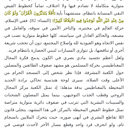
متوازية متكاملة لا تصادم فيها ولا اختلاف، تماماً كخطوط الفيض
النقي المنسابة بانتظام، مستشهداً بآية:
{أَفَلَا يَتَدَبَّرُونَ الْقُرْآنَ ۚ وَلَوْ كَانَ
مِنْ عِنْدِ غَيْرِ اللَّهِ لَوَجَدُوا فِيهِ اخْتِلَافًا كَثِيرًا}
[النساء: 82]. ففي الإسلام،
حركة العالِم في مختبره، والتاجر الأمين في سوقه، والعامل في
مصنعه، والحاكم العادل في سياسته، كلها خطوط متوازية تصب في
نفس الاتجاه وهو العبودية لله وإصلاح المجتمع، دون أن تحجب شريعة
أخرى أو تناقضها، بل تتوازى المسارات لتبني الحضارة بانتظام فريد.
ولعل أعظم تجسيد مادي بصري في الكون يدمج فكرة المجال
المغناطيسي بحركة المسلمين هو مشهد صفوف الطائفين والمصلين
حول الكعبة المشرفة. فإذا نظر شخص إلى المسجد الحرام من
الأعلى وقت الصلاة، سيرى لوحة هندسية تحاكي برادة الحديد
المحيطة بالمغناطيس بدقة مذهلة؛ إذ تمثل الكعبة مركز المجال
الروحي وقطب الجذب التوجيهي، بينما يمثل المصلون الشحنات
والسبينات البشرية التي تترتب في صفوف دائرية متوازية متراصة
تمثل خطوط الفيض المحيطة بالمركز. في هذا المشهد، يتجلى قانون
اللا تقاطع البشري في أبهى صوره، حيث يتحرك الملايين بانسجام
تام، ولو انحرف فرد واحد وقطع مسار الآخر لأحدث فوضى في