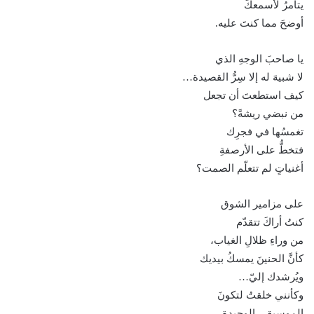
يتآمرُ لأسمعكَ
أوضحَ مما كنتَ عليه.
يا صاحبَ الوجهِ الذي
لا شبيهَ له إلا سِرُّ القصيدة…
كيف استطعتَ أن تجعل
من نبضي ريشةً؟
تغمسُها في فجرِك
فتخطُّ على الأرصفةِ
أغنياتٍ لم تتعلّم الصمت؟
على مزامير الشوق
كنتُ أراكَ تتقدّم
من وراءِ ظلالِ الغياب،
كأنَّ الحنينَ يمسكُ بيديك
ويُرشدك إليّ…
وكأنني خلقتُ لتكونَ
الموسيقى الوحيدة