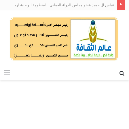
عباس آل حميد عضو مجلس الدولة العماني: المنظومة الوطنية لربط التوظيف بالمهارات تعالج البطالة من جذورها
بحث
الق
عن