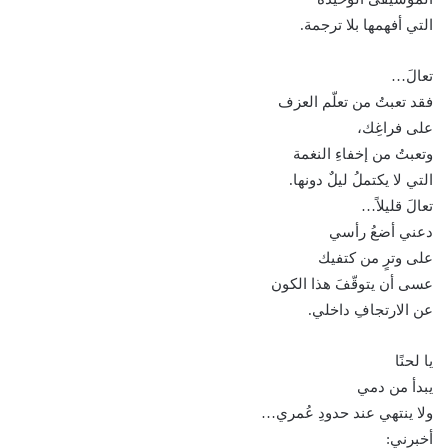
التي أفهمها بلا ترجمة.
تعالَ…
فقد تعبتُ من تعلّم العزف
على فراغِك،
وتعبتُ من إخفاءِ النغمة
التي لا يكتملُ ليلٌ دونها.
تعالَ قليلاً…
دعني أضعُ رأسي
على وترٍ من كتفيك
عسى أن يتوقّفَ هذا الكون
عن الارتجافِ داخلي.
يا لحنًا
يبدأ من دمي
ولا ينتهي عند حدودِ عُمري…
أخبرني: