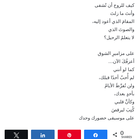
كيف للروح أن تُشفى
وأنتَ ما زلتَ
المقامَ الذي أعود إليه،
والصوتَ الذي
لا يتعلمُ الرحيل؟
على مزاميرِ الشوق
أعزفُكَ الآن…
كما لو أنني
لم أُحبّ أحدًا قبلك،
ولن تُفرِّطَ الأيامُ
بأحدٍ بعدك،
وكأنَّ قلبي
كُتِبَ ليرقصَ
على موسيقى حضورك وحدك
0
Tweet
Share
Pin
Share
SHARES