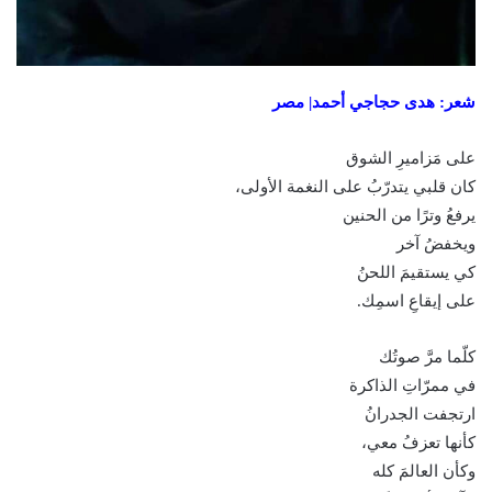
شعر: ھدى حجاجي أحمد| مصر
على مَزاميرِ الشوق
كان قلبي يتدرّبُ على النغمة الأولى،
يرفعُ وترًا من الحنين
ويخفضُ آخر
كي يستقيمَ اللحنُ
على إيقاعِ اسمِك.
كلّما مرَّ صوتُك
في ممرّاتِ الذاكرة
ارتجفت الجدرانُ
كأنها تعزفُ معي،
وكأن العالمَ كله