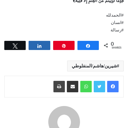
﴿وَمَا أُوتِيتُم مِّنَ الْعِلْمِ إِلَّا قَلِيلًا﴾
#الحمدلله
#انسان
#رسالة
0
Tweet
Share
Pin
Share
SHARES
شيرين/هاشم/المنفلوطي
واتساب
مشاركة عبر البريد
طباعة