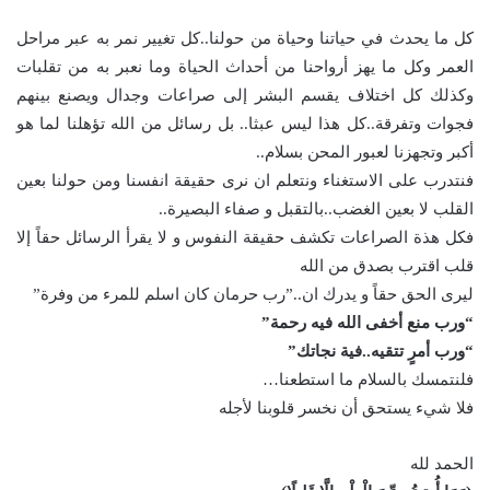
‏كل ما يحدث في حياتنا وحياة من حولنا..كل تغيير نمر به عبر مراحل
العمر وكل ما يهز أرواحنا من أحداث الحياة وما نعبر به من تقلبات
وكذلك كل اختلاف يقسم البشر إلى صراعات وجدال ويصنع بينهم
فجوات وتفرقة..كل هذا ليس عبثا.. بل رسائل من الله تؤهلنا لما هو
أكبر وتجهزنا لعبور المحن بسلام..
فنتدرب على الاستغناء ونتعلم ان نرى حقيقة انفسنا ومن حولنا بعين
القلب لا بعين الغضب..بالتقبل و صفاء البصيرة..
فكل هذة الصراعات تكشف حقيقة النفوس و لا يقرأ الرسائل حقاً إلا
قلب اقترب بصدق من الله
ليرى الحق حقاً و يدرك ان..”رب حرمان كان اسلم للمرء من وفرة”
“ورب منع أخفى الله فيه رحمة”
“ورب أمرٍ تتقيه..فية نجاتك”
فلنتمسك بالسلام ما استطعنا…
فلا شيء يستحق أن نخسر قلوبنا لأجله
الحمد لله