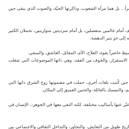
رأ… بل هما مرآة الشعوب، وذاكرتها الحيّة، والصوت الذي يبقى حين
 أمام عالمين منفصلين، بل أمام سرديتين متوازيتين، تحملان الكثير
 إلى حدٍ يثير الدهشة.
سيط حاضراً بقوة، الفلاح، الأم، المقاتل، العاشق، والمنفي.
ن الاستقرار، والخوف من الفقد، وهي ذاتها الموضوعات التي شغلت
حتى حين كُتبت بلغات أخرى، حملت في مضمونها روح الشرق ذاتها التي
، والتمسك بالعائلة، والحنين العميق إلى المكان.
عبّر عنها بأساليب مختلفة، لكنه التقى معها في الجوهر،، الإنسان في
يخ طويل من التعايش، والتجاور، والتداخل الثقافي والاجتماعي بين