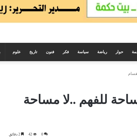
مة
حوار
رياضة
سياسة
فكر
فنون
تاريخ
علوم
نقسام
احة للفهم ..لا مساحة
0
42
2 دقائق