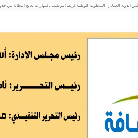
الدولة العماني: المنظومة الوطنية لربط التوظيف بالمهارات تعالج البطالة من جذو