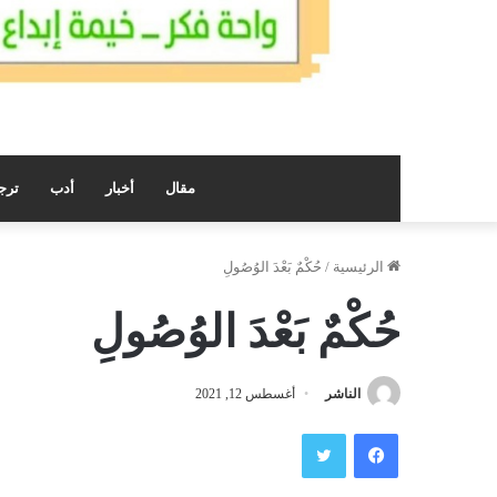
مقال
أخبار
أدب
ترج
الرئيسية
/
حُكْمٌ بَعْدَ الوُصُولِ
حُكْمٌ بَعْدَ الوُصُولِ
الناشر
أغسطس 12, 2021
فيسبوك
تويتر