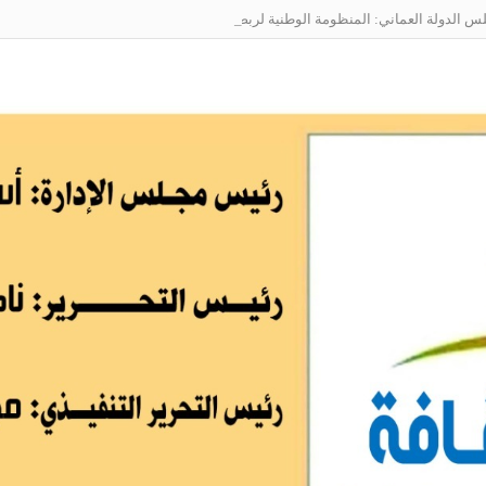
الدولة العماني: المنظومة الوطنية لربط التوظيف بالمهارات تعالج البطالة من جذو