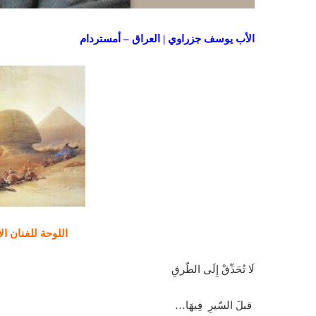
الأب يوسف جزراوي | العراق – أمستردام
اللوحة للفنان ا
لَا تُحَدِّقْ إِلَى الطّرقِ
قبلَ السّيرِ فِيهَا…