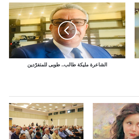
الشاعرة مليكة طالب.. طوبى للمتفرّدين