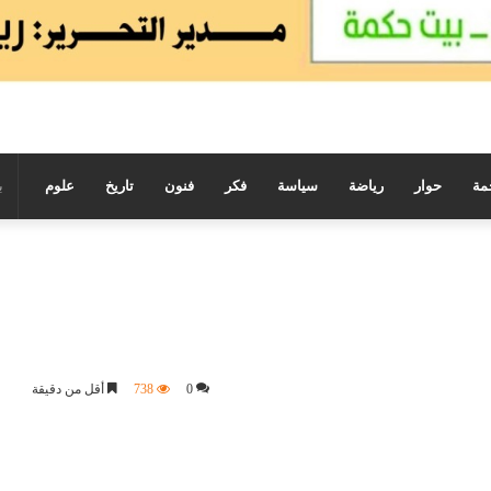
مة
حوار
رياضة
سياسة
فكر
فنون
تاريخ
علوم
0
738
أقل من دقيقة