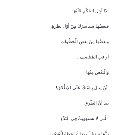
لِذَا أجِلَ الحُكّم عَلَيْهَا.
فبعضُها سيأسرُكَ مِنْ أوّلِ نظ
رةٍ..
وبعضُها مِنْ بعضِ الْخَطْوَاتِ
أو فِي المُنتَصِفِ…
وَالْبَعْض مِنْهَا
لَنْ ينالَ رِضَاكَ عَلَى الإِ
طْلاقِ!
بيدَ أنَّ الطّرقَ
الَّتي لَا تستهويكَ فِي البَ
دْءِ
ربُّمَا ستنالُ رضاكَ لحظةَ الْ
وُصُولِ