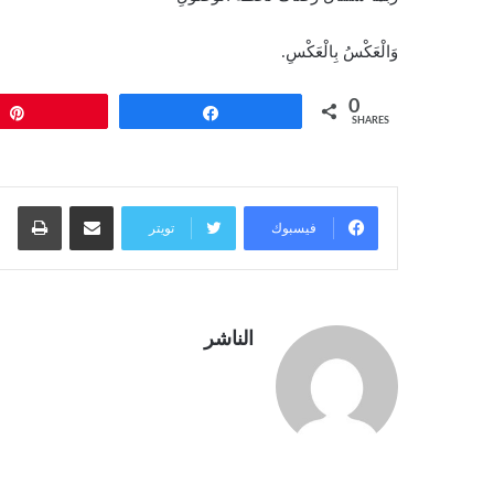
وَالْعَكْسُ بِالْعَكْسِ.
0
Pin
Share
SHARES
مشاركة عبر البريد
طبا
فيسبوك
تويتر
الناشر