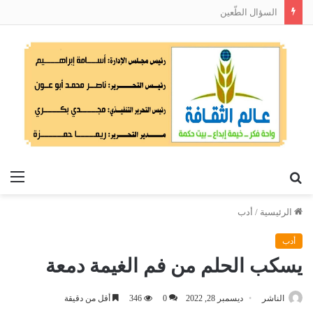
السؤال الطّعين
بحث
الق
عن
الرئيسية
/
أدب
أدب
يسكب الحلم من فم الغيمة دمعة
الناشر
ديسمبر 28, 2022
0
346
أقل من دقيقة