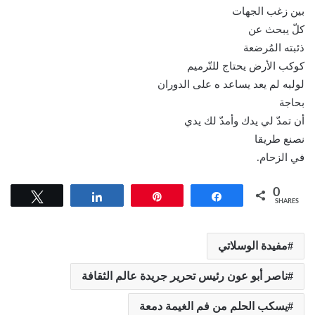
بين زغب الجهات
كلّ يبحث عن
ذئبته المُرضعة
كوكب الأرض يحتاج للتّرميم
لولبه لم يعد يساعد ه على الدوران
بحاجة
أن تمدّ لي يدك وأمدّ لك يدي
نصنع طريقا
في الزحام.
0
Tweet
Share
Pin
Share
SHARES
مفيدة الوسلاتي
ناصر أبو عون رئيس تحرير جريدة عالم الثقافة
يسكب الحلم من فم الغيمة دمعة