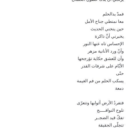
فمدّ يدالحلم
معا نمتطي جناح الأمل
حين ينحني الحديث
يخبرني أنِّ ذاكرة
الإحساس تاه عنها النور
وأنّ ورد الأنانية مزهر
وأن للعشق حكاية تؤرجحها
الأيّام على شرفات القدر
حتّى
يسكب الحلم من فم الغيمة
دمعة
فتفردُ الأرض أثوابها وتتعرّى
تلوح النوافـــــج
تفكّ قيد الضجــر
تتجلّى الحقيقة