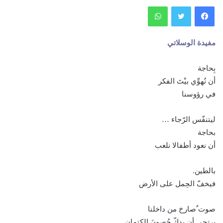
فيسبوك
تويتر
واتساب
مفيدة الوسلاتي
بِحاجة
أن نُهوِّي بيْتَ الفكر
في رؤوسنا
ليتنفّس الرّجاء …
بحاجة
أن نعود أطفالا نلعب
بالطين.
فيخفّ الحِمل على الأرض
صوت ٌصارخ من داخلنا
يرتجي أن يدكّ حُصونَ الكتمان