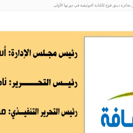
ائزة دينق قوج للكتابة التوثيقية في دورتها الأولى