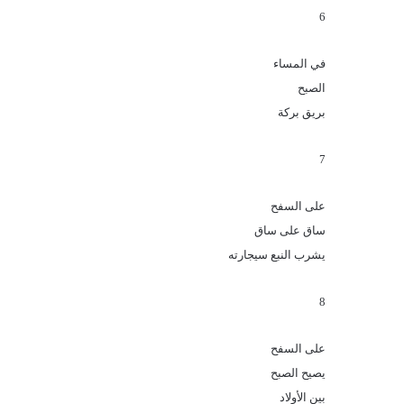
6
في المساء
الصبح
بريق بركة
7
على السفح
ساق على ساق
يشرب النبع سيجارته
8
على السفح
يصيح الصبح
بين الأولاد