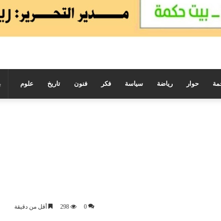
مة
حوار
رياضة
سياسة
فكر
فنون
تاريخ
علوم
0
298
أقل من دقيقة