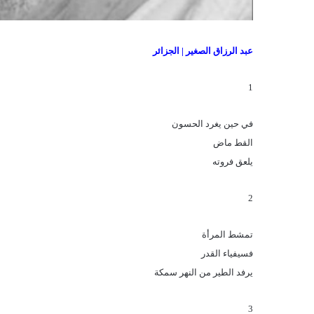
عبد الرزاق الصغير | الجزائر
1
في حين يغرد الحسون
القط ماض
يلعق فروته
2
تمشط المرأة
فسيفياء القدر
يرفد الطير من النهر سمكة
3