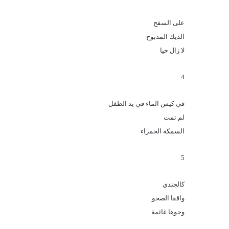
على السفح
الديك المذبوح
لا زال حيا
4
في كيس الماء في يد الطفل
لم تمت
السمكة الحمراء
5
كالجندي
واقفا الصحو
وجوها غائمة