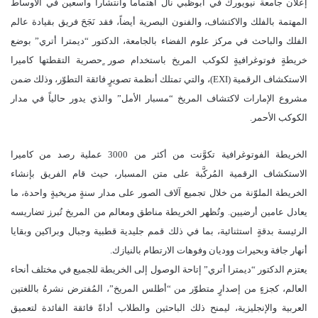
إعلان جامعة نيويورك في أبوظبي نال اهتماماً وانتشاراً واسعين في الأوساط
المهتمة بالفلك والاكتشاف، والفنون البصرية أيضاً، فقد نَجَحَ فريق بقيادة عالم
الفلك والباحث في مركز علوم الفضاء بالجامعة، الدكتور “ديمترا أتري” بوضع
خريطةٍ فوتوغرافيةٍ لكوكب المريخ باستخدام صور ٍحصرية التقطتها كاميرا
الاستكشاف الرقمية (EXI)، والتي تمتلك أنظمة تصويرٍ فائقة التطوّر، وذلك ضمن
مشروع الإمارات لاكتشاف المريخ “مسبار الأمل” والذي يدور حالياً في مدار
الكوكب الأحمر.
الخريطة الفوتوغرافية تكوَّنت من أكثر من 3000 عملية رصد من كاميرا
الاستكشاف الرقمية المُركَّبة على متن المسبار، حيث قام الفريق بإنشاء
الخريطة الملوّنة من خلال تجميع آلاف الصور على مدار سنةٍ مريخيةٍ واحدة، ما
يعادل عامين أرضيين. وتُظهر الخريطة مناطق ومعالم من المريخ تُبرز تضاريسه
الرئيسة بدقةٍ استثنائية، بما في ذلك قمم جليدية قطبية وجبال وبراكين وبقايا
أنهار جافة وبحيرات ووديان وفوهات الارتطام بالنيازك.
يعتزم الدكتور “ديمترا أتري” إتاحة الوصول إلى الخريطة للجميع في مختلف أنحاء
العالم، كجزءٍ من إصدارٍ متطوّر من “أطلس المريخ”، المُفترض نشرهُ باللغتين
العربية والإنجليزية، ليمنح ذلك الباحثين والطلاب أداةً فائقة الفائدة لتعميق