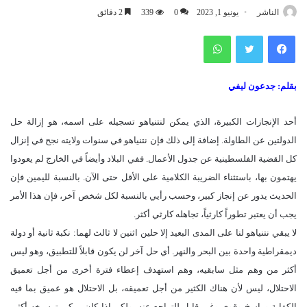
الناشر
يونيو 1, 2023
0
339
2 دقائق
فيسبوك
تويتر
واتساب
بقلم: جدعون ليفي
أحد الإنجازات الكبيرة، الذي يمكن لنتنياهو تسجيله على اسمه، هو إزالة حل
الدولتين عن الطاولة. إضافة إلى ذلك فإن نتنياهو في سنوات ولايته نجح في إنزال
كل القضية الفلسطينية عن جدول الأعمال. ففي البلاد وأيضاً في الخارج لم يعودوا
يهتمون بها، باستثناء الضريبة الكلامية على الأقل حتى الآن. بالنسبة لليمين فإن
الحديث يدور عن إنجاز كبير، وحسب رأيي بالنسبة لكل شخص آخر، فإن هذا الأمر
يجب أن يعتبر تطوراً كارثياً، تجاهله كارثي أكثر.
لا يبقي نتنياهو لنا على المدى البعيد إلا حلين اثنين لا ثالث لهما: نكبة ثانية أو دولة
ديمقراطية واحدة بين البحر والنهر. أي حل آخر لن يكون قابلاً للتطبيق، وهو ليس
أكثر من وهم مثل سابقيه، وهم استهدف إعطاء فترة أخرى من أجل تعميق
الاحتلال، ليس لأن هناك الكثير من أجل تعميقه، بل الاحتلال هو عميق بما فيه
الكفاية وراسخ وقوي وغير قابل للتراجع عنه. ولكن إذا كان يمكن ترسيخه أكثر،