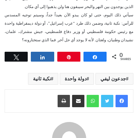
الذين يوجدون بين النهر والبحر سيبقون هنا ولن يذهبوا إلى أي مكان.
سيأتي ذلك اليوم، حتى لو كان يبدو الآن بعيداً جداً، وسيتم توجيه المسدس
للرأس: نكبة ثانية، وضمن ذلك طرد “عرب إسرائيل”، أو دولة ديمقراطية واحدة
مع رئيس حكومة فلسطيني أو وزير دفاع فلسطيني، جيش مشترك، علمان،
نشيدان وطنيان، ولغتان. لأنه لا يوجد أي حل آخر. فما الذي ستختارونه؟
0
Tweet
Share
Pin
Share
SHARES
جدعون ليفي
دولة واحدة
نكبة ثانية
واتساب
مشاركة عبر البريد
طباعة