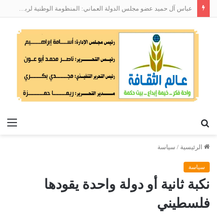
عباس آل حميد عضو مجلس الدولة العماني: المنظومة الوطنية لربط التوظيف بالمهارات تعالج البطالة من جذورها
بحث
الق
عن
الرئيسية
/
سياسة
سياسة
نكبة ثانية أو دولة واحدة يقودها
فلسطيني