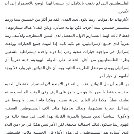
الفلسطينيين التي لم تخفت بالكامل، لن يسمحا لهذا الوضع بالاستمرار إلى أبد
الآبدين.
الأبارتهايد حل مؤقت، ربما يكون بعيد المدى. فقد مر أكثر من خمسين سنة وربما
سيستمر خمسين سنة أخرى، لكن نهايته ستأتي. ولكن كيف؟ هناك سيناريوهان
فقط لا ثالث لهما. السيناريو الأول، المفضل لدى اليمين المتطرف، وللأسف ربما
تقريباً لدى جميع الإسرائيليين، هو نكبة ثانية. إذا انتهت جميع الخيارات ووقفت
إسرائيل في مواجهة خيارات صعبة وهي إما دولة واحدة ديمقراطية للشعبين
وطرد الفلسطينيين من أجل الحفاظ على الدولة اليهودية، فإنه تقريباً أي
إسرائيلي يهودي سيفضل الطريقة الثانية. وبما أن حل الدولتين غير وارد فلا يوجد
أمامهم أي خيار آخر.
من الجيد أن حل الدولتين تمّت إزالته عن الأجندة. لأن استمرار الانشغال العقيم
به تسبب فقط بالضرر. ها هو حل جاهز على الرف وفي الوقت المناسب سيتم
تطبيقه فعلياً. هكذا قام العالم بتعزية نفسه، وهكذا قام اليسار والوسط في
إسرائيل بتعزية نفسَيهما، وبذلك تجاهلوا مئات آلاف المستوطنين العنيفين
والأقوياء سياسياً الذين تسببوا بالضربة القاتلة لهذا الحل. في ضفة خالية من
اليهود ربما سيكون لذلك احتمالية ضعيفة، لكن الأمر ليس هكذا في جزء من البلاد
الذي أسياده هم المستوطنون. في هذه الأثناء فإن الخمسة ملايين فلسطيني