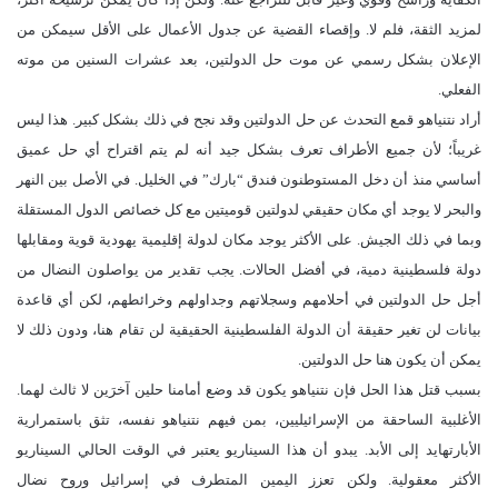
لمزيد الثقة، فلم لا. وإقصاء القضية عن جدول الأعمال على الأقل سيمكن من
الإعلان بشكل رسمي عن موت حل الدولتين، بعد عشرات السنين من موته
الفعلي.
أراد نتنياهو قمع التحدث عن حل الدولتين وقد نجح في ذلك بشكل كبير. هذا ليس
غريباً؛ لأن جميع الأطراف تعرف بشكل جيد أنه لم يتم اقتراح أي حل عميق
أساسي منذ أن دخل المستوطنون فندق “بارك” في الخليل. في الأصل بين النهر
والبحر لا يوجد أي مكان حقيقي لدولتين قوميتين مع كل خصائص الدول المستقلة
وبما في ذلك الجيش. على الأكثر يوجد مكان لدولة إقليمية يهودية قوية ومقابلها
دولة فلسطينية دمية، في أفضل الحالات. يجب تقدير من يواصلون النضال من
أجل حل الدولتين في أحلامهم وسجلاتهم وجداولهم وخرائطهم، لكن أي قاعدة
بيانات لن تغير حقيقة أن الدولة الفلسطينية الحقيقية لن تقام هنا، ودون ذلك لا
يمكن أن يكون هنا حل الدولتين.
بسبب قتل هذا الحل فإن نتنياهو يكون قد وضع أمامنا حلين آخرَين لا ثالث لهما.
الأغلبية الساحقة من الإسرائيليين، بمن فيهم نتنياهو نفسه، تثق باستمرارية
الأبارتهايد إلى الأبد. يبدو أن هذا السيناريو يعتبر في الوقت الحالي السيناريو
الأكثر معقولية. ولكن تعزز اليمين المتطرف في إسرائيل وروح نضال