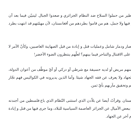
ير من حملوا السلاح ضد النظام الجزائري و صعدوا الجبال. ليتبيّن فيما بعد أن
 فيها ولا جمل، هم من قاموا بطردهم من أفغانستان، لأن مهمّتهم قد انتهت بطرد
ر ودمار شامل وعمليات قتل و إبادة من قبل الصهاينة الغاصبين، وكأنّ الأمر لا
ى الاقتتال والتناحر فيما بينهم؟ لعلّهم ينتظرون الضوء الأخضر!
هم مريض أو لديه حسيفة مع شرطي أو دركي أو أيّ موظّف من أعوان الدولة،
هاد ولا يعرف عن فقه الجهاد شيئا. وأما الذين يديرونه في الكواليس فهم تجّار
م وتحقيق مآربهم بأيّ ثمن.
ان. وقرأتُ أيضا عن بلاّدن الذي استثنى النّظام الذي باع فلسطين من أجندته
عض الأميال عن الجزائر العاصمة السياسية للبلاد، وما جرى فيها من قتل و إبادة
آخر عن الجهاد.