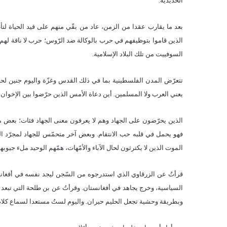
الحديدية.
بعد ما يقارب عقدا من الزمن، عاد من بقّي منهم على قيد الحياة لتأط
الذين قاموا بتوظيفهم في حرب بالوكالة ضد الرّوس؛ حرب لا ناقة لهم
السوفييت من تلك البلاد الإسلامية.
تتعرّض المدن الفلسطينية بما في ذلك القدس وغزّة واليوم جنين لحصا
يعني العرب ولا المسلمين. أين دعاة الأمس الذين حرّضوا بين الإخوان عل
الذين يحرّضون على الجهاد وهم لا يعرفون معنى الجهاد فئات؛
بعض من
فهو يحمل في قلبه حب الانتقام. وبعض آخر متحمّس للجهاد لمجرّد الج
الموت الذين لا يكترثون لحال الآباء والأمّهات، همّهم الوحيد ملء جيوبه
قرأتُ عن الزرقاوي الذي استدرجوه من السّجن ليجد نفسه في أفغانست
السياسية، وخرج يجاهد في أفغانستان. وقرأتُ عن بن طلحة التي تبعد بب
وبطريقة وحشية تجعل الحليم حيران. واليوم لستُ مستعدا لسماع كلام 