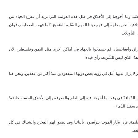
ة، وما أحوجنا إلى الأخلاق في ظل هذه العولمة التي تريد أن تفرغ الحياة من
لاقية. نحن بحاجة إلى فهم ديننا الفهم السّليم الصّحيح، كما فهمه الصحابة رضوان
 التأويلات.
اق وأفغانستان لم يسمحوا بالجهاد في أماكن أخرى مثل اليمن وفلسطين، لأن
ذا الذي ليس للشّريعة رأي فيه؟
لا يزال لديها أمل في رؤية بعض ذويها المفقودين منذ أكثر من عقدين. ونحن هنا
دّماء؟ في وقت ما أحوجنا فيه إلى العلم والمعرفة وإلى الأخلاق الحسنة حاصّة!
 سفك الدّماء.
ليمة. فإن تجّار الموت يتربّصون بأبنائنا وقد نصبوا لهم الفخاخ والشباك في كل
غة.