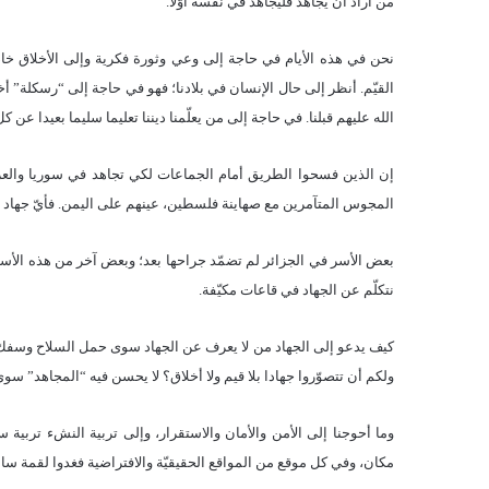
من أراد أن يجاهد فليجاهد في نفسه أوّلا.
نحن في هذه الأيام في حاجة إلى وعي وثورة فكرية وإلى الأخلاق خاصّ
القيّم. أنظر إلى حال الإنسان في بلادنا؛ فهو في حاجة إلى “رسكلة” أخ
الله عليهم قبلنا. في حاجة إلى من يعلّمنا ديننا تعليما سليما بعيدا عن كل
إن الذين فسحوا الطريق أمام الجماعات لكي تجاهد في سوريا والعر
المجوس المتآمرين مع صهاينة فلسطين، عينهم على اليمن. فأيّ جهاد ه
بعض الأسر في الجزائر لم تضمّد جراحها بعد؛ وبعض آخر من هذه الأسر 
نتكلّم عن الجهاد في قاعات مكيّفة.
كيف يدعو إلى الجهاد من لا يعرف عن الجهاد سوى حمل السلاح وسفك ال
ولكم أن تتصوّروا جهادا بلا قيم ولا أخلاق؟ لا يحسن فيه “المجاهد” سوى
وما أحوجنا إلى الأمن والأمان والاستقرار، وإلى تربية النشء تربية س
مكان، وفي كل موقع من المواقع الحقيقيّة والافتراضية فغدوا لقمة سائ