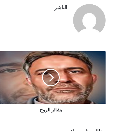
الناشر
بشائر الروح