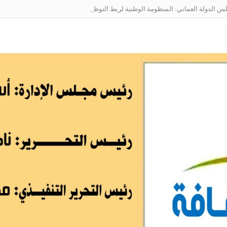
الدولة العماني: المنظومة الوطنية لربط التوظيف بالمهارات تعالج البطالة من جذو