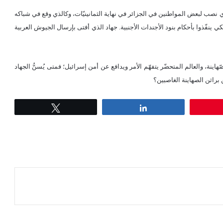
نصب لبعض المواطنين في الجزائر في نهاية الثمانينيّات، وكالذي وقع في شباكه
ان المحترفين: Les pro-afghans للنّفخ فيهم ولكي ينفّذوا بأحكام بنود الأجندات الأجنبية. جهاد الذي أفتى بإرسال الجيوش العربية
ينة، والعالم المتحضّر يتفهّم الأمر ويدافع عن أمن إسرائيل؛ فمتى يُسنُّ الجهاد
براثن الصهاينة الغاصبين؟
Tweet
Share
عة