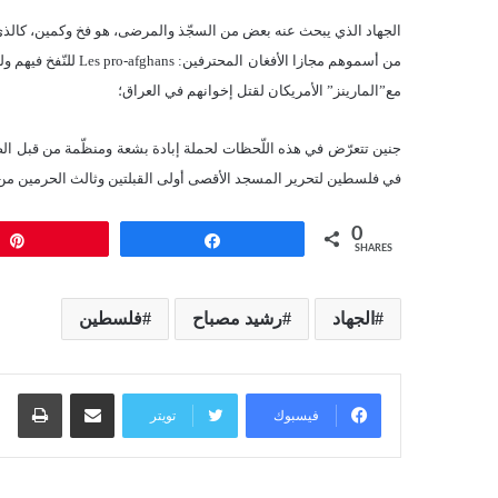
الجهاد الذي يبحث عنه بعض من السجّذ والمرضى، هو فخ وكمين، كالذي 
من أسموهم مجازا الأفغ
مع”المارينز” الأمريكان لقتل إخوانهم في العراق؛
جنين تتعرّض في هذه اللّحظات لحملة إبادة بشعة ومنظّمة من قبل الصّها
في فلسطين لتحرير المسجد الأقصى أولى القبلتين وثالث الحرمين من 
0
Pin
Share
SHARES
الجهاد
رشيد مصباح
فلسطين
مشاركة عبر البريد
طبا
فيسبوك
تويتر