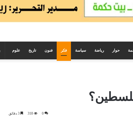
مة
حوار
رياضة
سياسة
فكر
فنون
تاريخ
علوم
 فلسطين؟
0
318
3 دقائق