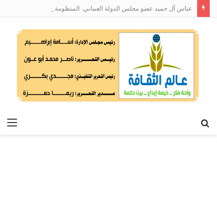
عباس آل حميد عضو مجلس الدولة العماني: المنظومة الوطنية لربط التوظيف بالمهارات تعالج البطالة من جذورها
بحث
الق
عن