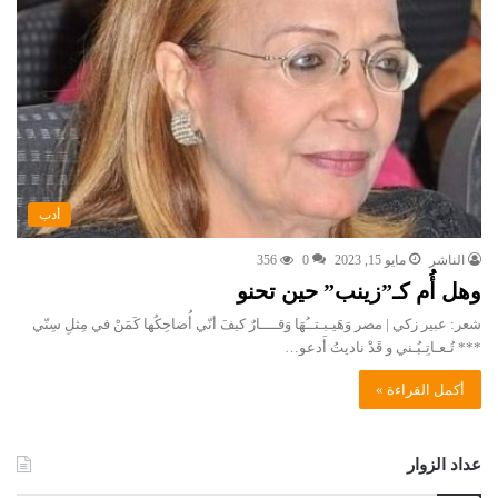
أدب
الناشر
مايو 15, 2023
0
356
وهل أُم كـ”زينب” حين تحنو
شعر: عبير زكي | مصر وَهَيـبـتــُهَا وَقــــارٌ كيفَ أنّي أُضاحِكُها كَمَنْ في مِثلِ سِنّي
*** تُـعـاتِـبُـني و قَدْ ناديتُ أَدعو…
أكمل القراءة »
عداد الزوار