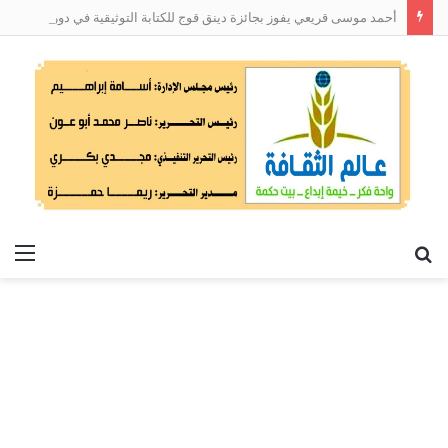
أحمد موسى قريعي يفوز بجائزة دينق قوج للكتابة التوثيقية في دورتها الأولى
بحث
الق
عن