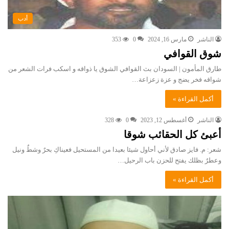
أدب
الناشر
مارس 16, 2024
0
353
شوق القوافي
طارق المأمون | السودان بث القوافي الشوق يا ذواقه و اسكب فرات الشعر من
شواقه فخر يضج و عزة زعزاعة…
أكمل القراءة »
الناشر
أغسطس 12, 2023
0
328
أعبئ كل الحقائب شوقا
شعر: م. فايز صادق لأني أحاول شيئا بعيدا من المستحيل فعيناكِ بحرٌ وشطٌ ونيل
وعطرٌ بظلك يفتح للحزن باب الرحيل…
أكمل القراءة »