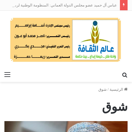
عباس آل حميد عضو مجلس الدولة العماني: المنظومة الوطنية لربط التوظيف بالمهارات تعالج البطالة من جذورها
بحث
الق
عن
الرئيسية
/
شوق
شوق