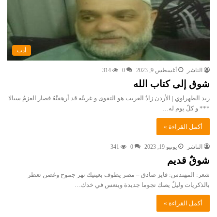
أدب
الناشر
أغسطس 9, 2023
0
314
شوق إلى كتاب الله
زيد الطهراوي | الأردن زادُ الغريب هو التقوى و غربتُه قد أرهفتْهُ فصار العزمُ سيالا
*** و كلًَ يوم له…
أكمل القراءة »
الناشر
يونيو 19, 2023
0
341
شوقٌ قديم
شعر: المهندس: فايز صادق – مصر يطوف بعينيك نهر جموح وغصن تعطر
بالذكريات وليلٌ يصك نجوما جديدة وينعس في خدك…
أكمل القراءة »