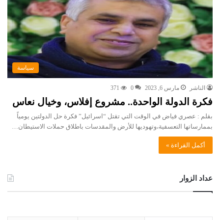
سياسة
الناشر
مارس 6, 2023
0
371
فكرة الدولة الواحدة.. مشروع إفلاس، وخيال نعاس
بقلم : عصري فياض في الوقت التي تقتل “اسرائيل” فكرة حل الدولتين يومياً
بممارساتها التعسفية،وتهوديها للأرض والمقدسات باطلاق حملات الاستيطان…
أكمل القراءة »
عداد الزوار