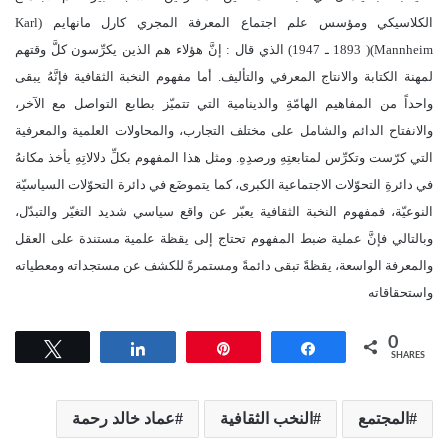
الكلاسيكي ومؤسس علم اجتماع المعرفة المجري كارل مانهايم (Karl
Mannheim)( 1893 ـ 1947) الذي قال : إنَّ هؤلاء هم الذين يكرِّسون كلَّ وقتهم
لمهنة الكتابة والانتاج المعرفي والتأليف. أما مفهوم النخبة الثقافية فإنَّهُ يبقى
واحداً من المفاهيم الهامّةِ والدينامية التي تتميّز بطابع التواصل مع الآخر،
والانفتاح الدائم والشامل على مختلف التجارب، والمحاولات العلمية والمعرفية
التي كرّست وتكرِّس لمتابعتِهِ ورصدِهِ. ومثل هذا المفهوم بكلِّ دلالاتِهِ يأخذ مكانهُ
في دائرةِ التحوّلات الاجتماعية الكبرى، كما يتموضَع في دائرة التحوّلات السياسيّة
النوعيّة، فمفهوم النخبة الثقافية يعبّر عن واقع سياسي شديد التغيّر والتبدّل،
وبالتالي فإنَّ عملية ضبط المفهوم تحتاج إلى يقظة علمية مستندة على العقل
والمعرفة الواسعة، يقظةً تبقى دائمةً ومستمرةً للكشف عن مستجداته ومعطياته
واستحقاقاته
0
Tweet
Share
Pin
Share
SHARES
المجتمع
النخب الثقافية
عماد خالد رحمة