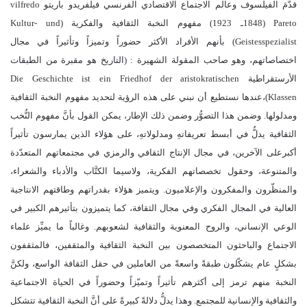
قدَّمَ الفيلسوف وعالم الاجتماع الاقتصادي الفرنسي فيلفريدو باريتو vilfredo
Pareto (1848ـ 1923) مفهوم النخبة الثقافية والفكرية (Kultur- und
Geistesspezialist) بأنهم الأفراد الأكثر حضوراً وتميزاً وتأثيراً في مجال
اختصاصاتهم، وهو صاحب المقولة الشهيرة : (التاريخ هو مقبرة من الطبقات
الأرستقراطية Die Geschichte ist ein Friedhof der aristokratischen
Klassen)،عندها نستطيع أن نبني على هذه الرؤية لتحديد مفهوم النخبة الثقافية
ومدلولها. وضمن هذا التصوُّر وضمن ذلك الإطار، يمكن القول بأنَّ مفهوم النُّخب
الثقافية يدلُّ في أبسط تعريفاتهِ ومدلولاتهِ، على هؤلاء الذين يمارسون تأثيراً
أكبرعلى الآخرين، في مجال الإنتاج الثقافي والرمزي في مجتمعاتهم المتعدّدة
والمتنوعة، وحقول تخصصاتهم الفكرية، ولاسيما الكتَّاب والأدباء والشعراء،
والمنظّرون والمفكرون والإعلاميون. ويتميز هؤلاء بقدراتهم وطاقتهم الانتاجية
العالية في المجال الفكري وفي مجال الثقافة، كما يتميزون بتأثيرهم الكبير في
الوعي الإنساني، والروح المعنوية والثقافية لشعوبهم. وغالباً ما يميِّز علماء
الاجتماع والباحثون المتخصصون بين النخبة الثقافية والمثقفين، فالمثقفون
بشكلٍ عام يشكّلون طبقةً واسعةً من العاملين في حقل الثقافة الواسع، ولكنَّ
النخبة منهم ترمز إلى أكثرهم تأثيراً وتميّزاً وحضوراً في الحياة الاجتماعية
والثقافية والإنسانية للمجتمع. وهذا يدلُّ دلالةً كبيرةً على أنَّ النخبة الثقافية تتشكل