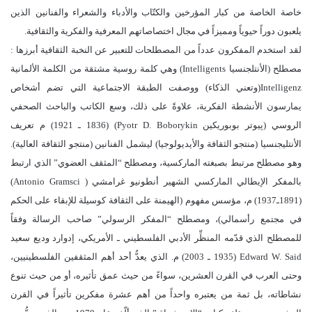
خاصة الخاصة من كبار المؤرخين والكتّاب والأدباء والشعراء والفنانين الذين
يلعبون دوراً حيوياً ومميزاً في مجال اختصاصاتهم المعرفية والفكرية والثقافية.
لقد استخدم المفكرون عدداً من المصطلحات للتعبير عن النخبة الثقافية أبرزها :
مصطلح (الأنتلجنسيا Intelligents) وهي كلمة روسية مشتقة من الكلمة الألمانية
Intelligenz(وتعني الذكاء) ووصفت الطبقة الاجتماعية التي تضم أشخاص
يمارسون الأنشطة الفكرية، علاوةً على ذلك، وسع الكاتب والباحث الصحفي
الروسي (پيوتر بوبوريكين Pyotr D. Boborykin) (1836 ـ 1921) م تعريف
الأنتليجنسيا (منتجو الثقافة والأيديولوجيا) ليشمل الفنانين (منتجو الثقافة العالية).
وهو مصطلح مرتبط بصبغته الماركسية، ومصطلح “المثقف العضوي” الذي ارتبط
بالمفكر الإيطالي الماركسي الشهير أنطونيو غرامشي ( Antonio Gramsci)‏
(1891ـ1937) م، مؤسس مفهوم (الهيمنة على الثقافة كوسيلة للإبقاء على الحكم
في مجتمع رأسمالي)، ومصطلح “المفكر الرسولي” صاحب الرسالة وفقاً
للمصطلح الذي قدّمه المنظِّر الأدبي الفلسطيني ـ الأمريكي، إدوارد وديع سعيد
Edward W. Said (1935 ـ 2003) م. الذي يعدُّ أحد أهم المثقفين الفلسطينيين،
وحتى العرب في القرن العشرين، سواءً من حيث عمق تأثيره، أو من حيث تنوع
نشاطاته، بل ثمة من يعتبره واحداً من أهم عشرة مفكرين تأثيراً في القرن