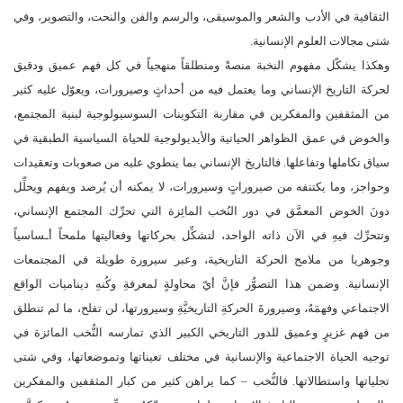
الثقافية في الأدب والشعر والموسيقى، والرسم والفن والنحت، والتصوير، وفي
شتى مجالات العلوم الإنسانية.
وهكذا يشكّل مفهوم النخبة منصةً ومنطلقاً منهجياً في كل فهم عميق ودقيق
لحركة التاريخ الإنساني وما يعتمل فيه من أحداثٍ وصيرورات، ويعوّل عليه كثير
من المثقفين والمفكرين في مقاربة التكوينات السوسيولوجية لبنية المجتمع،
والخوض في عمق الظواهر الحياتية والأيديولوجية للحياة السياسية الطبقية في
سياق تكاملها وتفاعلها. فالتاريخ الإنساني بما ينطوي عليه من صعوبات وتعقيدات
وحواجز، وما يكتنفه من صيروراتٍ وسيرورات، لا يمكنه أن يُرصد ويفهم ويحلِّل
دونَ الخوض المعمَّق في دور النُخب المائِزة التي تحرِّك المجتمع الإنساني،
وتتحرِّك فيهِ في الآن ذاته الواحد، لتشكِّل بحركاتها وفعاليتها ملمحاً أـساسياً
وجوهريا من ملامح الحركة التاريخية، وعبر سيرورة طويلة في المجتمعات
الإنسانية. وضمن هذا التصوُّر فإنَّ أيّ محاولةٍ لمعرفةِ وكُنهِ ديناميات الواقع
الاجتماعي وفهمَهُ، وصيرورةَ الحركةِ التاريخيَّةِ وسيرورتها، لن تفلح، ما لم تنطلق
من فهم غزيرٍ وعميق للدور التاريخي الكبير الذي تمارسه النُّخب المائزة في
توجيه الحياة الاجتماعية والإنسانية في مختلف تعيناتها وتموضعاتها، وفي شتى
تجلياتها واستطالاتها. فالنُّخب – كما يراهن كثير من كبار المثقفين والمفكرين