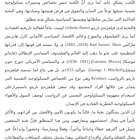
النُّخب بشكلٍ عام، كما يرى أنَّ النُّخبة تتميز بخصائص ومميزات سيكولوجية
نفسية تمنحها نوعاً من التمايز والتفوق في فرض هيمنتها وسيادتها، وهي النخبة
الحاكمة التي تمارس سلطاتها وهيمنتها السياسية بشكلٍ شبه مطلق.
فالنخبة لدى فيلفريدو باريتو vilfredo Pareto ليست نتاجاً لفعالية تاريخية اقتصادية
كما يرى الفيلسوف والمؤرخ وعالم الاقتصاد السياسي الألماني كارل هانريش
ماركس Karl hainric Marx (1818ـ 1883) م، ولا تستند في قوتها إلى قدراتها
التنظيمية على نحو ما ذهب إليه العالم والفيلسوف السياسي الإيطالي (غايتانو
موسكا) (Gaetano Mosca) (1858- 1941) م، والسياسي الأمريكي جورج جون
ميتشل(George J. Mitchell) ‏ مواليد 1933م، بل هي نتاج لما يسميه فيلفريدو
باريتو بالرواسب Residues وهي نوع من الخصائص السيكولوجية النفسية التي
يتمايز من خلالها أفراد المجتمع، وقد سعى فيلفريدو باريتو باستمرارعلى
استخدام مفهومه السيكولوجي النفسي عن الرواسب لوصف الميول والأهواء
السيكولوجية الفطرية القيادية في الإنسان.
إنَ الذينَ يشكّلونَ نخبةً ما، غالباً ما يكونون الأميز والأفضل بين أقرانهم، والأكثر
تأثيراً في مجال اختصاصهم ومعارفهم، ومن هذا المنطلق فإنَّ نخبة المثقفين
تتمثل في أكثرهم عطاءً وانتاجاً وتأثيراً، وفعلاً وممارسةً، وحضوراً وإبداعاً، في
مجال الثقافة والفكر والإبداع الثقافي. وهذا يشمل مختلف السياقات والقطاعات