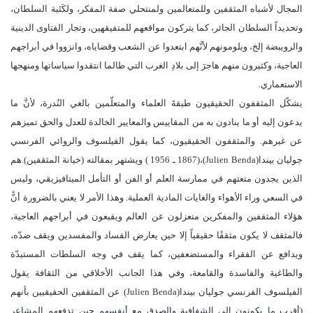
المجال لأشباه المثقفين وللمتعالمين ولمنتحلي صفة المفكر، ولكَتَبة السلطان،
وتحديداً السلطان الجائر، كما يتركون مواقعهم للمتفيقهين، وتجار الفتاوى الدينية
والرويبضة إلخ، ويلومونهم لأنَّهم ابتعدوا عن الشعب وقضاياه، وانزووا في أبراجهم
العاجية، وكثيرون منهم هاجرَ إلى بلادِ الغرب التي طالما انتقدوا سياساتها ومنهجها
الاستعماري.
يشكّل المثقفون الحقيقيون طبقةَ العلماء والمتعلّمين بالغي النُدرة، لأنَّ ما
يدعون إليه أو ما ينادون به من المقاييس والمعايير الخالدة للعدل والحق تميزهم
عن غيرهم. والمثقفون الحقيقيون، كما يقول الفيلسوف والروائي الفرنسي
جوليان بيندا(Julien Benda)،(1867 ـ 1956 ) ويشتهر بمقالته (خيانة المثقفين).هم
الذين يجدون متعتهم في ممارسة العلم أو الفن أو التأمل الميتافيزيقي، وليس
في السعي وراء الأهواء والغايات المادية العملية. وهذا الأمر لا يعني بالضرورة أنًّ
هؤلاء المثقفين والمفكرين منعزلون عن العالم ويقبعون في أبراجهم العاجية،
فالمثقف لا يكون مثقفًا حقيقياً إلا حين يعارض الفساد والمفسدين ويقف ضدّه،
ويدافع عن الفقراء والمستضعفين، كما يقف في وجه السلطات المستبدّة
والطاغية والفاسدة والقامعة، وفي هذا الجانب الأخلاقي من الثقافة يقول
الفيلسوف الفرنسي جوليان بيندا(Julien Benda) عن المثقفين الحقيقيين بأنهم
(أقرب ما يكونون إلى الشفافية والصدق مع أنفسهم حين تدفعهم المشاعر