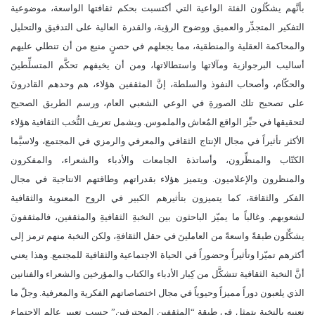
بأنَّهم يشكّلون الفئة الواعية التي أكتسبت بحكم ثقافتها الواسعة، موضوعية
التفكير المتجذِّر والعميق ووضوح الرؤية، والقدرة العالية على التدقيق والتحليل
والمحاكمة العقلية والمنطقية، مما يجعلهم في حصنٍ منيع من أن تنطلي عليهم
أساليب البرجوازية ومآلاتها واستطالاتها، ومن أن يخيفهم تحكَّم المتسلِّطينَ
والحكّام، وأصحاب النفوذ والسلطة، إنَّ المثقفين هؤلاء، هم وحدهم القادرونَ
على تصحيح تلك الصورةِ في الوعي الشعبي العام، ورسم الطريق الصحيح
لتحقيقها في حيِّز الواقع المُعاش والملموس. ويشمل تعريف النُّخب الثقافية هؤلاء
الأكثر تأثيراً في مجال الإنتاج الثقافي والمعرفي والرمزي في المجتمع، ولاسيَّما
الكتّاب والمنظِّرون، وأساتذة الجامعات والأدباء والشعراء، والمفكرون
والمنظرون والإعلاميون. ويتميز هؤلاء بقدراتهم وطاقتهم الانتاجية في مجال
الفكر والثقافة، كما يتميزون بتأثيرهم الكبير في الروح المعنوية والثقافية
لشعوبهم. وغالباً ما يميّز الباحثون بين النخبةِ الثقافيةِ والمثقفين، فالمثقفونَ
يشكِّلون طبقةً واسعةً من العاملينَ في حقل الثقافةِ، ولكن النخبة منهم ترمز إلى
أكثرهم تميّزا وتأثيراً وحضوراً في الحياة الاجتماعية والثقافية للمجتمع. وهذا يعني
أنَّ النخبة الثقافية تتشكَّل من كِبار الأدباء والكتاب والمؤرخين والشعراء والفنانين
الذي يلعبون دوراً مميزاً وحيوياً في مجال اختصاصاتهم الفكرية والمعرفية. وجلّ ما
نعنيه بالنخبة يتمثل في طبقة “المثقفين المحترفين” حسب تعبير عالم الاجتماع