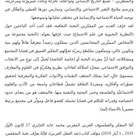
والمنظرين – تصنع التاريخ الإنساني ولواعجه، تحرِّكهُ وتحدِّد صيرورَتهُ ومركزيَّته،
وترسم ملامِحَ التغير الاجتماعي والإنساني، وتمارس دورها العملي والفعَّال في
توجيه الحياة الاجتماعية والإنسانية في مختلف تجلياتها وتموضعها .
لقد عرّف العديد من المفكرين النخبة الثقافية، فقد كتب أحد الباحثين حول
(النظرية النخبوية في علم الاجتماع) حيث عرّفها بقوله: (النخبة مجموعة من
الأشخاص المميَّزين المتجانسين الذين يمتلكون رصيداً معرفياً هائلاً ولهم بنية
وتكوين عالي، ويتمتَّعون بسُلطةٍ رمزيّة تخوِّلهم التفكير العميق في قضايا المجتمع
ومشكلاته، كما أنَّ مفردة النخبة أو (خاصة الخاصة) تُحيلُ إلى نوعٍ من الانتخاب
والتوافق الاجتماعي بمجرَّد امتلاكه كفاءاتٍ نظريةٍ وفكريَّةٍ في العلومِ والمعارف
بمستوىً عالٍ، كما يمتلك المثقف التقنيات والأدوات الفكرية والمعرفية لتحقيق
تصوّراته وأفكارِهِ، ومفردةُ الثقافةِ تشملُ قطاعاتٍ واسعة من الأدبِ والعلوم
الاجتماعيَّةِ والفلسفةِ وحتى البحثية والتقنية منها، فالمثقف هو من يتعدّى حدود
اختصاصه وقدراته للتكلم في قضايا تشمله كعضو فاعل ومؤثِّر في مجتمع يرتبط
مصيرياً بالانتماءِ إليهِ).
أمّا المفكر والفيلسوف العربي المغربي محمد عابد الجابري 27 كانون الأول
1935 ـ 3 أيار 2010) مؤلف كتاب (نقد العقل العربي)، فإنّهُ يعرِّف نخبة المثقفين،