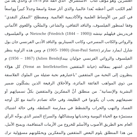
العشرين. وهو مؤلف كتاب “الاستشراق” الذي ألّفه عام 1978 م، والذي يعدُّ من
أهم الكتب التي أعطته بُعدا عالميا، والذي أثار ضجةً واسعةً وجدلاً كبيراً وواسعاً
في كثير من الأوساط العلمية والأكاديمية العالمية. ومصطلح “المفكر النقدي”
وفقا لمنظور الفيلسوف، والناقد الثقافي، والشاعر، والملحِّن، واللغوي الألماني
فريدريش فيلهيلم نيتشه (Nietzsche (Friedrich (1844 – 1900) م، والفيلسوف
والروائي والكاتب المسرحي، وكاتب السيناريو، والناقد الأدبي الفرنسي جان بول
شارل ايمارد سارتر (Jean-Paul Sartre) (1905- 1980) م. ومن هذه الزاوية ينظر
الفيلسوف والروائي الفرنسي جوليان بيندا(Julien Benda)‏ (1867 – 1956) م
الذي اشتهر بمقالته (خيانة المثقفين Verrat an Intellektuellen). كل هؤلاء
ينظرون إلى النخبة من المثقفين “باعتبارهم نخبة ضئيلة من الملوك الفلاسفة
من ذوي المواهب الفائقة المائزة، والأخلاق الرفيعة الذين يشكّلون ضمير
البشرية والإنسانية”. من منطلق أنَّ المفكرينَ والمثقفينَ بكلِّ تسمياتِهم أو
تصنيفاتِهم يجب أن يكونوا في الطليعة، وفي حالة تصادم دائمة مع كل أوجه
الفساد والنهب والخراب والشطط في ممارسة السلطة، وفي حالة اشتباك
مستمرّة مع الحياة اليومية وتحدياتها ومشاكلها، والسراج المنير الذي يوجِّه الرأي
العام نحو الطريق الأصوب والأسلم للخروج من الأزمات المتفاقمة، ويمنح الأمل،
من هذا المنطلق يلوم البعض المثقفين والمفكرين ويحمّلونهم مسؤولية ترك