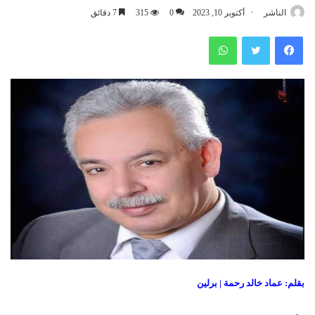
الناشر
أكتوبر 10, 2023
0
315
7 دقائق
فيسبوك
تويتر
واتساب
بقلم: عماد خالد رحمة | برلين