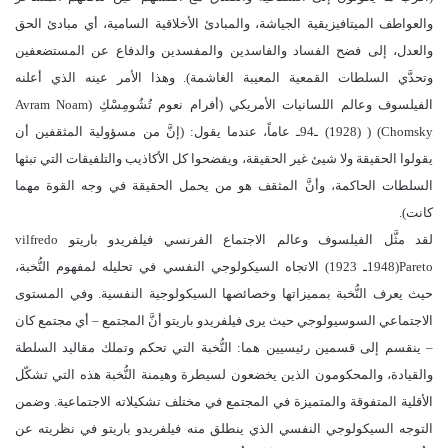
والعواطف الميتافيزيقية الجياشة، والمبادئ الأخلاقية السامية، أي مبادئ الحق
والعدل، إلى فضح الفساد والفاسدين والمفسدين والدفاع عن المستضعفين
وتحدَّي السلطات القمعية المعيبة الغاشمة). وهذا الأمر عينه الذي أعلنه
الفيلسوف وعالم اللسانيات الأمريكي (أفرام نعوم تُشُومِسْكِ (Avram Noam
Chomsky) ( (1928) ـ94ـ عاماً، عندما يقول: (إنَّ من مسؤولية المثقفين أن
يقولوا الحقيقة ولا شيئ غير الحقيقة، ويفضحوا كل الأكاذيب والتلفيقات التي تبثها
السلطات الحاكمة، وأنَّ المثقف هو من يحمل الحقيقة في وجه القوة مهما
كانت).
لقد مثَّل الفيلسوف وعالم الاجتماع الفرنسي فيلفريدو باريتو vilfredo
Pareto(1948ـ 1923) الاتجاه السيكولوجي النفسي في تحليله لمفهوم النُّخبة،
حيث يعرف النُّخبة بمميزاتها وخصائصها السيكولوجية النفسية. وفي المستوى
الاجتماعي السوسيولوجي حيث يرى فيلفريدو باريتو أنَّ المجتمع – أي مجتمع كان
– ينقسم إلى قسمين رئيسيين هما: النُّخبة التي تحكم وتملك مقاليد السلطة
والقيادة، والمحكومون الذين يخضعون لسيطرة وهيمنة النُّخبة هذه التي تشكّل
الأقلية المتفوقة والمتميزة في المجتمع في مختلف تشكيلاته الاجتماعية. وضمن
التوجه السيكولوجي النفسي الذي ينطلق منه فيلفريدو باريتو في نظريته عن