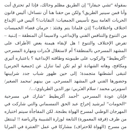
بمقولة “تشي جيفارا” إن الطريق مظلم وحالك، فإذا لم تحترق أنت
وأنا فمن سينير الطريق؟ ولكن من حقنا هنا أن نتساءل: أليس قانون
الحريات العامة يبيح تأسيس الجمعيات/ النقابات/؟ أليس في الإبداع
اختلاف واختلافات؟ إذن فلماذا يتم وقتئذ : حرمان فضاء الخميسات
من التنوع والتنافس الفني والإبداعي، ولاسيما أن المنطقة – إثـنية –
تفرض الإختلاف والتنوع ! هل لإبقاء هيمنة بعض الأطراف على
المشهد المسرحي بالمنطقة؟ أم لاستغلال قـُدرات ومهارة المسرحي
“أكريطيط” والركوب على طيبوبته وطاقته الإبداعية ؟ باعتباره أثيري
ومكافح، وهاته الشهادة لو لم تكن لما تنازل عن [جمعية الجرس]
لتبقى أنشطتها متجمدة؛ إلى حين ظهور شباب جدد شرايينها
وحضورها الفني في المشهد المسرحي. من بينهم /محمد الصغير/
اسويرتي محمد / سلام العـَربي/ نور الدين الطرياوي/…/
فإبان عودة المسرحي “أحمد أكريطيط “شارك في مسرحية
“الحومات” لبرشيد إخراج عبد الحق التمسماني والتي شاركت في
المهرجان الوطني لمسرح الهواة بطنجة. لكن المفاجأة سيتم اختياره
من طرف (فرقة المعمورة) التابعة لوزارة الشبيبة والرياضة !! لينتقل
من مسرح {الهواة للاحتراف} مشاركا في عمل “العنترة في المرايا