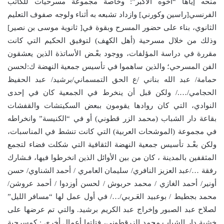
منحه إياها “أخوه الأكبر”: وخاصة مجموعة مسرحيات للكاتب
الفرنسي[راسين وكورني] وازداد تشبعه به أثناء ولوجه صفوف التعليم
الثانوي، بناء على حضور المسرح وبقوة في[ ثانوية موسى بن نصير]
وذلك من خلال مسرحية (أهل الكهف) لتوفيق الحكيم التي كانت
مقررة في دراسة المؤلفات، ووجود بعْـض الأساتذة الذين يعشقون
الفن المسرحي؛ والذين ساهموا في تأسيس جمعية النهضة ك:لحسن
حمامة/ عبد الله بناني /ع الحق التمسماني/برشيد/ عبد الحفيظ
الحجامي/…./ ولكن قبل أن ينخرط في الجمعية كان في إحدى
النوادي، التي كان روادها يقومون ببعض السكيتشات والقفشات
بقاعة دار الشباب (محمد الزر قطوني) أو في “الكنيسة” وانخراطه
في مجموعة (الموشحات العربية) التي كانت تنشط في المناسبات،
ولكن بعْـد تأسيس جمعية النهضة الثقافية التي شكلت فضاء لتجمع
المثقفين بالمدينة ، كان من بين الأوائل الذين انخرطوا فيها، فـشارك
رفقة …/عبد العزيز النافري/ سليمان العامري / أحمد الشناوي/ حسن
أونير/ أحمد الغازي / محمد حربوش / لحسن أوزدوا / أحمد عروشن/
محمد بجطيط / بوعبيد العَـربي/…/ في أول عمل لها “مسافر الليل”
لصلاح عبد الصبور وإخراج عبد الكريم برشيد. والتي تم عرضها على
خشبة دار الشباب محمد الزرقطوني، فتلتها أعمال أخرى : كمسرحية