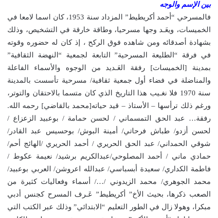
بين الإسم والوجه
فالمسرحي “أحمد أكريطيط” المزداد سنة 1953، كان اسما لامعا في
الخميسات، ويعَـد وجها مسرحيا، وطاقة خارقة في التشخيص، وذلك
بشهادة أصدقائه ومن شاهده فوق الركح ، إذ كان له حضوره وقوته
في فرقة “الطليعة المسرحية” التابعة لجمعية “النهضة الثقافية”
بمدينة [الخميسات] رفقة العَـديد من الوجوه والأسماء الفاعلة
والمناضلة في فضاء أول جمعية ثقافية/ مسرحية تأسست بالمدينة
سنة 1970 فلا نغـيب هذا التاريخ الذي كان متسما بالاحتقان والتوتر،
ورغم ذلك ترأسها – الأستاذ – قيد حياته[محمد بالقاضي] رحمه الله.
رفقة… عبد الحق التمسماني / لحسن حمامة / بوعبيد الزعزاع /
لحسن أزدو/ طباش فرحاتي/ أمينة البوش/ بوحسيس عبد القادر/
شوقي الحمداني/ عبد الحق الحريري / أحمد الحريري /الهائج أحم/
حمادي ماني / أحمد المصلوحي/عبدالكريم برشيد/ نعيمة عكوط /
فاطمة الكداري/ سعيدة أبسباسي/ عبدالله اعروشن/ العربي بوعبيد/
محمد الجوهري/ محمد الزيدوني /…/ أسماء وفعاليات كثيرة من
الصعب ذكرها، بحيث الأخ” أكريطيط” عَـرف المسرح كجنس أدبي
مبكرا، وهولا زال في الطور التعليم “الابتدائي” وذلك عبر الكتب التي