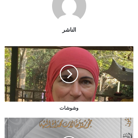
الناشر
وشوشات