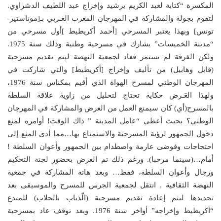
المكسرة “كتابة لعبد الكريم برشيد وإخراج عبد اللطيف الدشراوي.
لتقوم بجولة والمشاركة في المهرجان المغرب العـربي بـ[موناستير-
تونس] وبهذا يعتبر المسرحي [أحمد أكريطيط ]أول مسرحي من
“مدينة الخميسات” يشارك في مسرحية وطنية وذلك سنة 1975.
ولكن الفرقة لم تستمر فعاد لجمعية النهضة ليتم تقديم مسرحية
(قابل وهابيل) من تأليف وإخراج [أكريطيط] والتي شاركت في
المهرجان الوطني لمسرح الهواة الذي أقيم بمكناس سنة 1976،
ولهذا العَـرض حكاية تحتاج لتحليل من زاوية علاقة السلطة
بالمسرح(أي) كان سيمنع العمل من العرض والمشاركة في المهرجان
الوطني؟ بحيث أعطى “عامل المدينة ” ذاك الوقت! أوامره لمنع
دخول الجمهور لرؤية المسرحية والاستمتاع بها…مما أدى المنع إلى
احتجاجات وفوضى عارمة واصطدام بين الجمهور وأعوان السلطة !
أمام…(سينما مرحبا). ورغم ذلك تم العرض بحضور لجنة التحكيم
ورجال وأعوان السلطة، فقط… وبعد هاته المشاركة في جمعية
النهضة الثقافية . انتقل لجمعية الجرس للمسرح والموسيقى بعد
تجديدها ليتم إعادة تقديم مسرحية (الّذياب بالجلاب) للمبدع
“أكريطيط وإخراجه” أواخر سنة 1976. وبعد توقف عاد بمسرحية