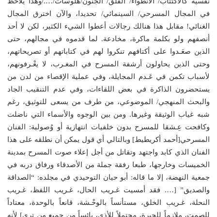
نفسية كالاكتئاب/ الانطواء/ القلق/ الجنون/هلوسات/…./وهذا يلاحظ
في المجال المسرحي/ السينمائي/ تحديدا، والآن اخترق المجال
الغنائي! مقابل هذا هنالك رجالات أعطوا الشيء الكثير، لكن لا أحد
أنصفهم ولو بكلمة ماكرة، مخادعة. لما قدموه في مجالهم، حتى
الذين صعَـدوا على أكتافهم تنكروا لهم في كتاباتهم أو تصريحاتهم،
وحتى الذين يحاولون أرشفة المسرح في المغـرب، لا يعْـرفونهم،
لأسباب تكمن في عَـدم المجايلة، وفي عملية الإقصاء من لدن من
يستحضرون الذاكرة في بعض اللقاءات، وفي عدم التنقيب الجاد
والبحث المنهجي/ الموضوعي، من طرف من يسعى للتوثيق، رغم
شبه غياب الوثيقة وغيرها. ومن بين الوجوه والأسماء التي ناضلت
وكافحت عِـشقا للمسرح بدون خلفيات انتهازية أو وُصولية: الفنان
المسرحي[أحمد أكريطيط] وبالتالي أي قول يمكن أن نطلقه على هذا
الفنان الذي كابد واجتهد وتقاتل من أجل إعلاء صوت المسرح بمدينة
الخميسات وخارجها، طبعا رفقة جملة من الأصدقاء ورفاق دربه في
جمعية النهضة، إلا ما قاله: أبو حيان التوحيدي في مجلده: “الصداقة
والصديق” […. فقد أمسيت غـريب الحال، غـريب اللفظ، غـريب
النحلة، غـريب الخلق، مستأنساً بالوحْـشة، قانعاً بالوحدة، معتاداً
للصمت، ملازماً للحيرة، محتملاً للأذى، يائساً من جميع من ترى] لأنه