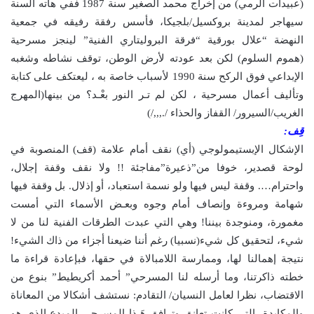
(عبيدات الرمي) من إخراج محمد الصغير سنة 1987 ففي هاته السنة
سيهاجر لمدينة بروكسيل/بلجيكا، فأسس رفقة رفيقه في جمعية
النهضة “علال بورقية “فرقة البروليتاري الفنية” لينجز مسرحية
(هموم السلوم) لكن بعد عودته لأرض الوطن، توقف نشاطه وشغبه
الإبداعي فوق الركح سنة 1990 لأسباب خاصة به ، ليعتكف على كتابة
وتأليف أعمال مسرحية ، لكن لم تـر النور بعْـد؟ من بينها(المهرج
الغريب/السيرور/ القفاز والحذاء /.,,,/)
قِف:
الإشكال الإبستيمولوجي (أي) نقف أمام علامة (قف) المنصوبة في
لوحة قصدير، خوفا من”ذعيرة”مفاجئة !! ولا نقف وقفة إجلال،
واحترام…. وقفة ليس فيها ولو نسمة استعباد، أو إذلال. بل وقفة فيها
شهامة ومروءة وإنصاف أمام وجوه وبعـض الأسماء التي أمست
مغمورة، ومنوجدة بيننا! وهي التي عبدت الطرقات الفنية لنا من لا
شيء، لتحقيق كل شيء(نسبيا) رغم أننا ضيعنا أجزاء من ذاك الشيء!
نتيجة إهمالنا لها، وممارسة اللامبالاة في حقها، فبإعادة قراءة ما
خطته ذاكرتنا، وما أرسله لنا المسرحي” أحمد أكريطيط” بنوع من
الاقتضاب، نظرا لعامل النسيان/ التقادم: نستشف أشكالا من المعاناة
والمكابدة، التي كانت تعانق وترافق هَـذا المسرحي المبدع الذي هو