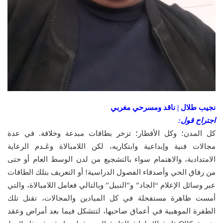
نجيب طلال | ناقد ومسرحي مغربي
اجتراح قول:
كل المدن؛ وكل الأقطار؛ تزخر بطاقات مبدعة وخلاقة. في عدة
مجالات فنية وإبداعية وابتكاريه، لكن اللامبالاة وعَـدم الرعاية
الامتدادية، والاهتمام سواء بالتشجيع من لدن الوسط العام أو حتى
من رفاق الحي وأصدقاء الفصول الدراسية! أو التعريف بتلك الطاقات
عبر وسائل الإعلام “الجاد” و”النبيل” وبالتالي فعامل اللامبالاة، والتي
أمست ظاهرة مستفحلة في كل الميادين والمجالات، تقتل تلك
الطفرة الموهبية في أعماق صاحبها، لتتشكل فيما بعد أمراض وعقد