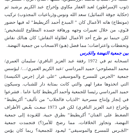
(ثوب الإمبراطور) لعبد الغفار مكاوي وإخراج عبد الكريم برشيد ثم
(حكاية جوقة التماثيل) سعد الله ونوس.و(رباعيات المجذوب) تركيب
(مونطاج) هاته الأعمال كان ” المبدع أحمد أكريطيط” له فيها حضور
قـَوي، من خلال تعبيرات وجهه ورهافة جسده المطاوع للتشخيص؛
لكن حينما تم طرح أحد الأعمال لطاولة النقاش؛ كان هنالك نقاش
وتحفظات واعتراضات؛ مما فضل (هـو) الانسحاب من جمعية النهضة.
بين جمعية النهضة والجَرس
انسحابه تم في 1972 رفقة عبد العزيز النافري/ سليمان العمري/
محمد المصلوحي/ حميد المرداسي /عبد الكريم العمري/…/ ليؤسس
جمعية “الجرس للمسرح والموسيقى “على غرار [جرس الكنيسة]
التي اتخذوها مقرا لهم. والتي كانت بمثابة دار للشباب. وسيكون
حميد المرداسي رئيسا للجمعية وأحمد أكريطيط كاتبا عاما . فشرعوا
في إنجاز وإنتاج مسرحية “الذياب فالجلاب” من تأليف” أكريطيط”
وإخراج (عبد العزيز النافري) لكن في 1973 سعـت بعْـض الأطراف
الضغـط على الفنان” أكريطيط” بطرق حبية. للعَـودة إلى جمعية
النهضة، وتجاوز الخلافات، مما رضخ للأمر(؟) فتجمدت جمعية
“الجَـرس للمسرح والموسيقى” ليعـود للجمعية؟ ربما كان يؤمن