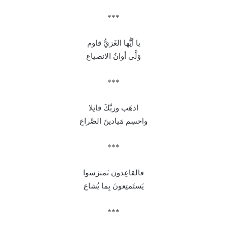
***
يا أيُّها الغَزيُّ قاوم
وَلَّى أوانُ الانصياع
***
اذهَب وربَّكَ قاتِلا
واحسِم مَيادينَ الصِّراع
***
فالقاعِدون تَمترَسوا
يَستَمتِعونَ بِما يُشاع
***