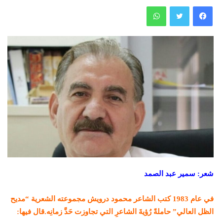
فيسبوك
تويتر
واتساب
شعر: سمير عبد الصمد
في عام 1983 كتب الشاعر محمود درويش مجموعته الشعرية “مديح
الظل العالي” حاملةً رُؤيةَ الشاعرِ التي تجاوزت حَدَّ زمانِه.قال فيها: