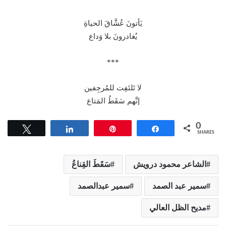
يَأتونَ عُشَّاقَ الحياةِ
يُغادرونَ بلا وَداع
***
لا تَلتَفِت للمُرجِفين
إنَّهم سَقَطُ المَتاع
0
Tweet
Share
Pin
Share
SHARES
الشاعر محمود درويش
سَقَطَ القِناعُ
سمير عبد الصمد
سمير عبدالصمد
مديح الظل العالي