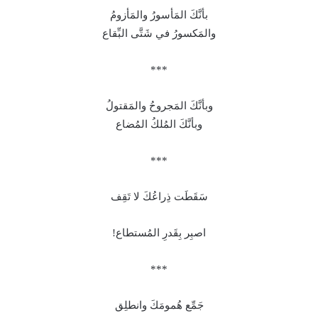
بأنَّكَ المَأسورُ والمَأزومُ
والمَكسورُ في شَتَّى البِّقاع
***
وبأنَّكَ المَجروحُ والمَقتولُ
وبأنَّكَ المُلكُ المُضاع
***
سَقَطَت ذِراعُكَ لا تَقِف
اصبِر بِقَدرِ المُستطاع!
***
جَمِّع هُمومَكَ وانطلِق