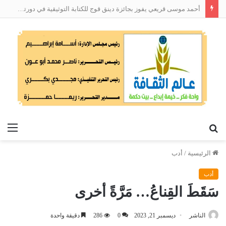
أحمد موسى قريعي يفوز بجائزة دينق قوج للكتابة التوثيقية في دورتها الأولى
بحث
الق
عن
الرئيسية
/
أدب
أدب
سَقَطَ القِناعُ… مَرَّةً أخرى
الناشر
ديسمبر 21, 2023
0
286
دقيقة واحدة