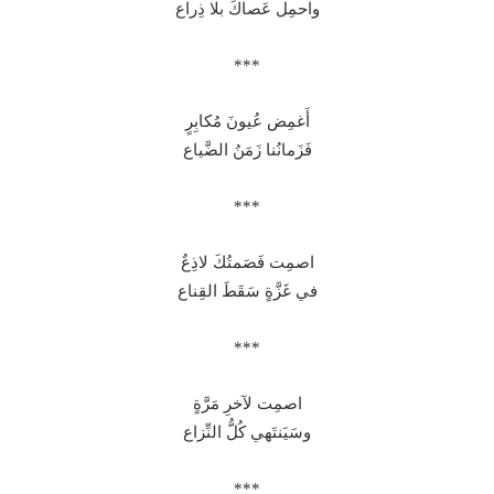
واحمِل عَصاكَ بلا ذِراع
***
أَغمِض عُيونَ مُكابِرٍ
فَزَمانُنا زَمَنُ الضَّياع
***
اصمِت فَصَمتُكَ لاذِعٌ
في غَزَّةٍ سَقَطَ القِناع
***
اصمِت لآخرِ مَرَّةٍ
وسَيَنتَهي كُلُّ النِّزاع
***