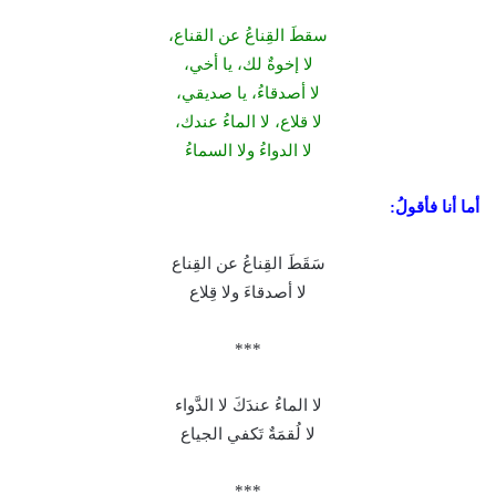
سقطَ القِناعُ عن القناع،
لا إخوةٌ لك، يا أخي،
لا أصدقاءُ، يا صديقي،
لا قلاع، لا الماءُ عندك،
لا الدواءُ ولا السماءُ
أما أنا فأقولُ:
سَقَطَ القِناعُ عن القِناع
لا أصدقاءَ ولا قِلاع
***
لا الماءُ عندَكَ لا الدَّواء
لا لُقمَةٌ تَكفي الجياع
***