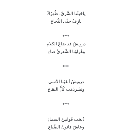
ياحَبلَنا السُّريَّ، طُهرُكَ
نَازِفٌ حَتَّى النُّخاع
***
درويشُ قد ضاعَ الكلام
وهُراؤنا الشِّعريُّ ضاع
***
درويشُ أتعَبَنا الأسى
وتَشَرذَمَت كُلُّ البقاع
***
ذُبِحَت قَوانينُ السماءِ
وعاشَ قانونُ الضِّباع