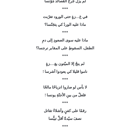
لم يزلْ جَرحُ القصائد مُؤْنسا
***
في غ…زةٍ حتى الورود تغرّبت
ماذا عليه الوردُ كي يتجَنّسا؟
***
ماذا عليه سوى الصعودِ إلى دمِ
الطفل، السقوطِ على المقابر نرجسا؟
***
لم ينجُ إلا الميّتون بغ….زةٍ
ناموا قليلا كي يعودوا أشرسا !
***
لا بأس لو صاروا انزياحًا مالحًا
فلعلّ من بينِ الأجنّةِ يونسا !
***
رقمًا على كفنٍ وأشلاءً تقاتل
نصفَ سيّدةّ أقلَّ تيبُّسا
***