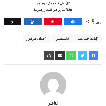
كلٌّ على قتلاه حنّّ و وحدَهم
قتلاكَ صاروا في المجازر فهرسا
0
Tweet
Share
Pin
Share
SHARES
إبادة جماعية
المنسي
حنان فرفور
واتساب
مشاركة عبر البريد
طباعة
الناشر