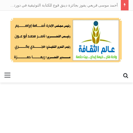
أحمد موسى قريعي يفوز بجائزة دينق قوج للكتابة التوثيقية في دورتها الأولى
بحث
الق
عن