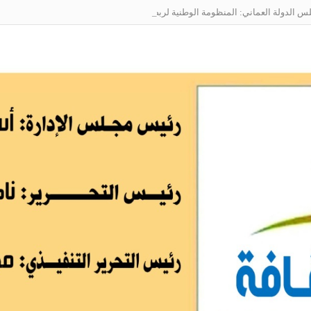
الدولة العماني: المنظومة الوطنية لربط التوظيف بالمهارات تعالج البطالة من جذو