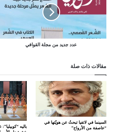
عدد جديد من مجلة القوافي
مقالات ذات صلة
السينما في لاتفيا تبحثُ عن هويّتها في
باليه “كوبيليا”
“عاصفة من الأرواح”