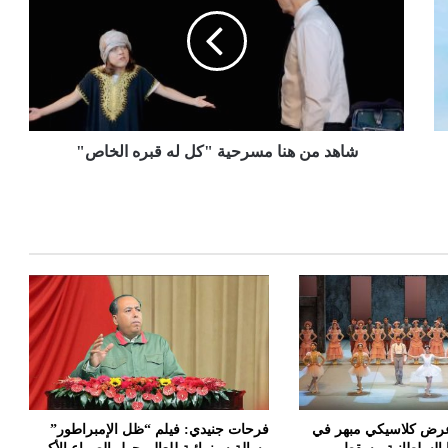
شاهد من هنا مسرحية "كل له قبره الخاص"
: عرض كلاسيكي مبهر في
فرحات جنيدي: فيلم “ظل الإمبراطور”