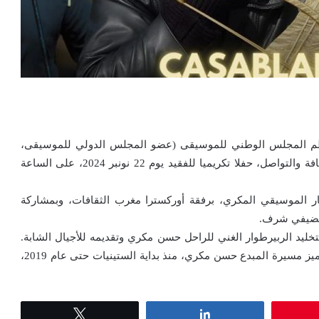
م المجلس الوطني للموسيقى (عضو المجلس الدولي للموسيقى،
الشريك الرسمي لليونسكو)، بدعم من وزارة الشباب والثقافة والتواصل، حفلا تكريميا للفقيد يوم 22 نونبر 2024، على الساعة
ر الموسيقي المكري، برفقة أوركسترا مغرب الثقافات، وبمشاركة
 كضيفي شرف.
خليد الربيرطوار الغني للراحل حسن مكري وتقديمه للأجيال الشابة.
وهكذا، سيتم أداء جزء من هذا الربيرطوار الموسيقي الذي ميز مسيرة المبدع حسن مكري، منذ بداية الستينيات حتى عام 2019،
Tweet
Share