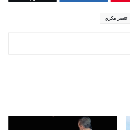
نصر مكري
عة