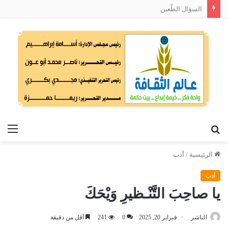
السؤال الطّعين
بحث
الق
عن
الرئيسية
/
أدب
أدب
يا صاحِبَ التَّنْـظيرِ وَيْحَكَ
الناشر
فبراير 20, 2025
0
241
أقل من دقيقة