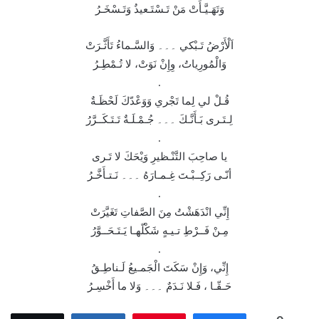
وَتَهَـيَّـأَتْ مَنْ تَـسْتَـعيذُ وَتَـسْخَـرُ
اَلْأَرْضُ تَـبْكي ۔۔۔ وَالسَّـماءُ تَأَثَّـرَتْ
وَالْمُورِياتُ، وِإِنْ نَوَتْ، لا تُـمْطِـرُ
.
قُـلْ لي لِما تَجْري وَوَعْدّكَ لَحْظَـةٌ
لِـتَـرى بَـأَنَّـكَ ۔۔۔ جُـمْـلَـةٌ تَـتَـكَــرَّرُ
.
يا صاحِبَ التَّنْـظيرِ وَيْحَكَ لا تَـرى
أنّـى رَكِــبْـتَ غِـمـارَهُ ۔۔۔ نَـتـأَخَّـرُ
.
إِنِّي انْدَهَشْتُ مِنَ الصَّفاتِ تَغَيَّرَتْ
مِـنْ فَــرْطِ تـيـهٍ شَكْلّهـا يَـتَـحَــوَّرُ
.
إِنِّي، وَإِنْ سَكَتَ الْجَمـيعُ لَـناطِـقُ
حَـقّـا ، فَـلا نَـدَمٌ ۔۔۔ وَلا ما أَخْسِـرُ