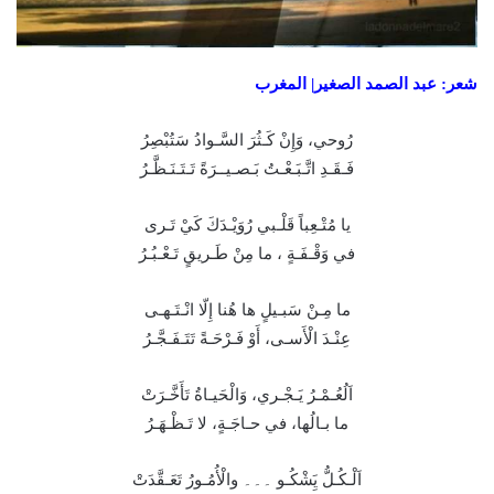
شعر: عبد الصمد الصغير| المغرب
رُوحي، وَإِنْ كَـثُرَ السَّـوادُ سَتُبْصِرُ
فَـقَـدِ اتَّـبَـعْـتُ بَـصـيــرَةً تَـتَـنَـظَّـرُ
يا مُتْـعِباً قَلْـبي رُوَيْـدَكَ كَيْ تَـرى
في وَقْـفَـةٍ ، ما مِنْ طَـريقٍ تَـعْـبُـرُ
ما مِـنْ سَبـيلٍ ها هُنا إِلّا انْـتَـهـى
عِنْـدَ الْأَسـى، أَوْ فَـرْحَـةً تَتَـفَـجَّـرُ
اَلُعُـمْـرُ يَـجْـري، وَالْحَيـاةُ تَأَخَّـرَتْ
ما بـالُها، في حـاجَـةٍ، لا تَـظْـهَـرُ
اَلْـكُـلُّ يَِشْكُـو ۔۔۔ والْأُمُـورُ تَعَـقَّدَتْ